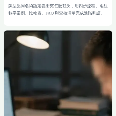
牌型盤同名術語定義衝突怎麼裁決，用四步流程、兩組
數字案例、比較表、FAQ 與查核清單完成進階判讀。