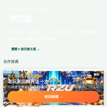
撲克與牌類 · 112 篇研究
牌型盤
不靠口號，從定義、規則、資料、機率、案例與風險
界線建立可重現的研究路線。
瀏覽 8 個完整主題 →
合作推薦
贊助
很久沒回來？這包是你的
老玩家回歸再送一次
回鍋會員專屬彩金，優惠頁面一鍵領取不用問客服。
領回歸禮 →