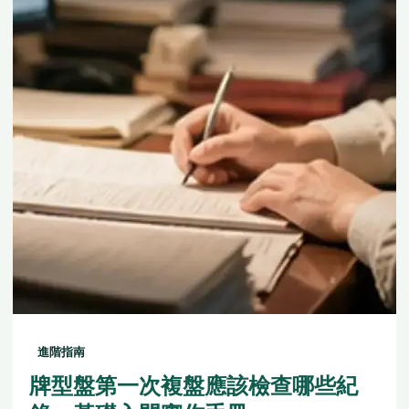
進階指南
牌型盤第一次複盤應該檢查哪些紀