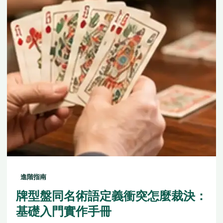
進階指南
牌型盤同名術語定義衝突怎麼裁決：
基礎入門實作手冊