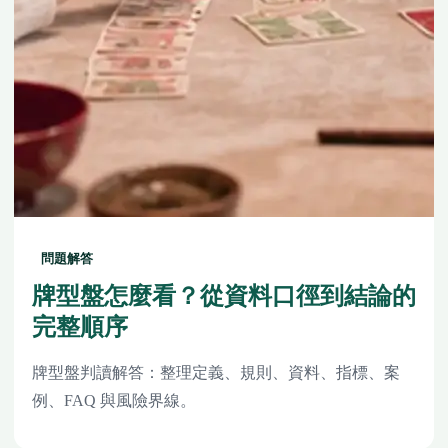
問題解答
牌型盤怎麼看？從資料口徑到結論的
完整順序
牌型盤判讀解答：整理定義、規則、資料、指標、案
例、FAQ 與風險界線。