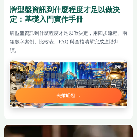
牌型盤資訊到什麼程度才足以做決
定：基礎入門實作手冊
牌型盤資訊到什麼程度才足以做決定，用四步流程、兩
組數字案例、比較表、FAQ 與查核清單完成進階判
讀。
贊助
手慢的人只能看別人領
搶紅包每日限量開放
當日存款達標即可到首頁搶紅包，手速決定金額。
去搶紅包 →