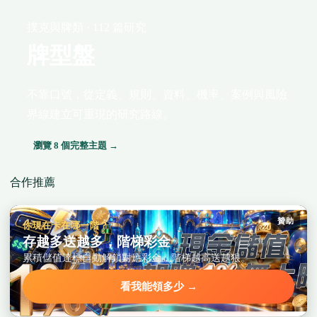
撲克與牌類 · 112 篇研究
牌型盤
不靠口號，從定義、規則、資料、機率、案例與風險
界線建立可重現的研究路線。
瀏覽 8 個完整主題 →
合作推薦
贊助
你現在卡在哪一階？
存越多送越多，階梯彩金
累積儲值達標自動解鎖對應彩金，階梯越高送越狠。
看我能領多少 →