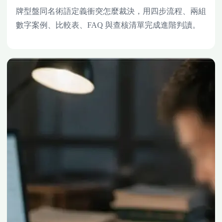
牌型盤同名術語定義衝突怎麼裁決，用四步流程、兩組
數字案例、比較表、FAQ 與查核清單完成進階判讀。