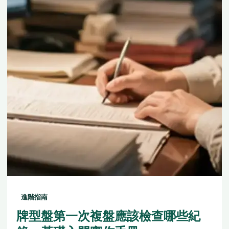
進階指南
牌型盤第一次複盤應該檢查哪些紀