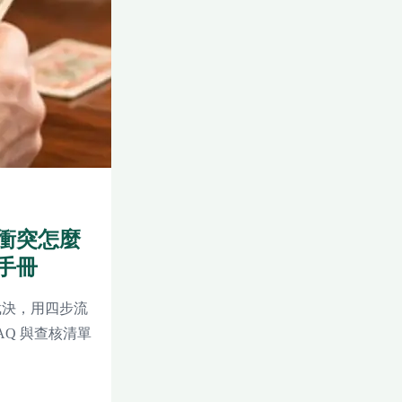
衝突怎麼
手冊
裁決，用四步流
Q 與查核清單