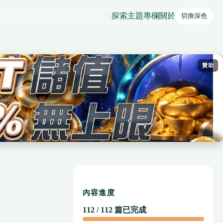
探索
主題
專欄
關於
切換深色
贊助
內容進度
112 / 112 篇已完成