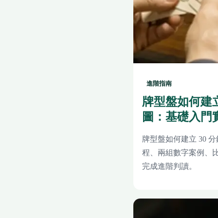
進階指南
牌型盤如何建立
圖：基礎入門
牌型盤如何建立 30 
程、兩組數字案例、比
完成進階判讀。