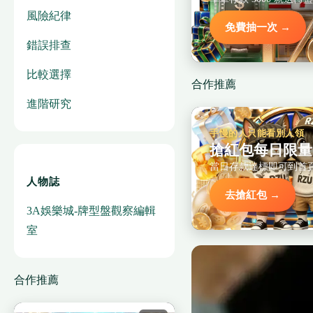
風險紀律
免費抽一次 →
錯誤排查
比較選擇
合作推薦
進階研究
手慢的人只能看別人領
搶紅包每日限量
當日存款達標即可到首
人物誌
去搶紅包 →
3A娛樂城-牌型盤觀察編輯
室
合作推薦