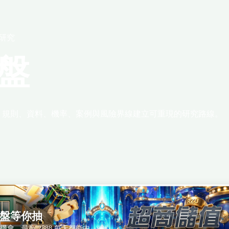
篇研究
盤
、規則、資料、機率、案例與風險界線建立可重現的研究路線。
盤等你抽
盤機會，最高 2888 每天都能中。