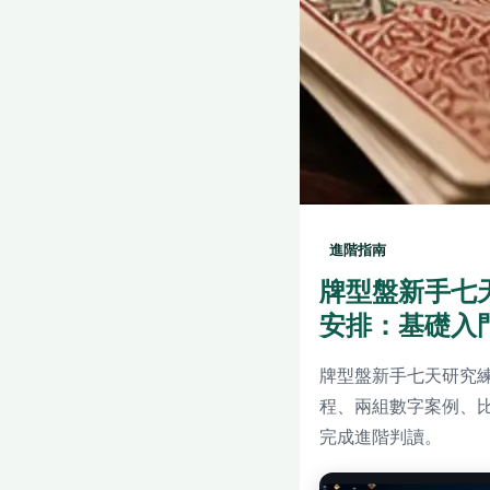
進階指南
牌型盤新手七
安排：基礎入
牌型盤新手七天研究
程、兩組數字案例、比
完成進階判讀。