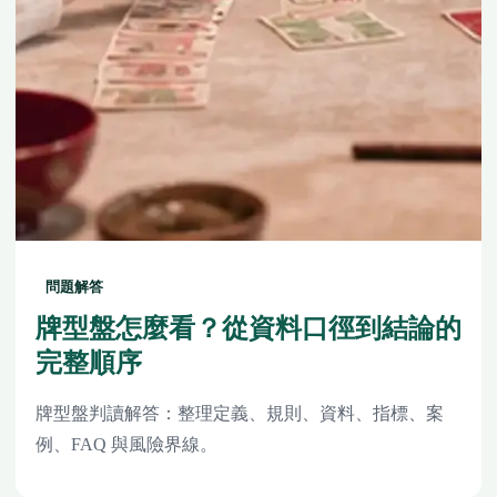
問題解答
牌型盤怎麼看？從資料口徑到結論的
完整順序
牌型盤判讀解答：整理定義、規則、資料、指標、案
例、FAQ 與風險界線。