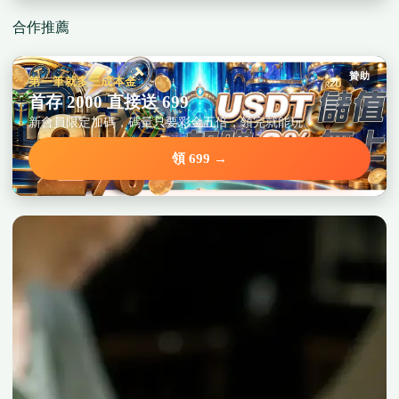
合作推薦
贊助
第一筆就多三成本金
首存 2000 直接送 699
新會員限定加碼，碼量只要彩金五倍，領完就能玩。
領 699 →