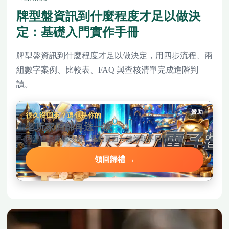
牌型盤資訊到什麼程度才足以做決
定：基礎入門實作手冊
牌型盤資訊到什麼程度才足以做決定，用四步流程、兩
組數字案例、比較表、FAQ 與查核清單完成進階判
讀。
贊助
很久沒回來？這包是你的
老玩家回歸再送一次
回鍋會員專屬彩金，優惠頁面一鍵領取不用問客服。
領回歸禮 →