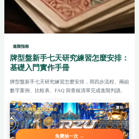
進階指南
牌型盤新手七天研究練習怎麼安排：
基礎入門實作手冊
牌型盤新手七天研究練習怎麼安排，用四步流程、兩組
數字案例、比較表、FAQ 與查核清單完成進階判讀。
贊助
今天的轉盤還沒人轉走
天天轉好運，轉盤等你抽
單筆存款 3000 就送轉盤機會，最高 2888 每天都能中。
免費抽一次 →