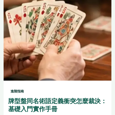
進階指南
牌型盤同名術語定義衝突怎麼裁決：
基礎入門實作手冊