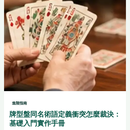
進階指南
牌型盤同名術語定義衝突怎麼裁決：
基礎入門實作手冊