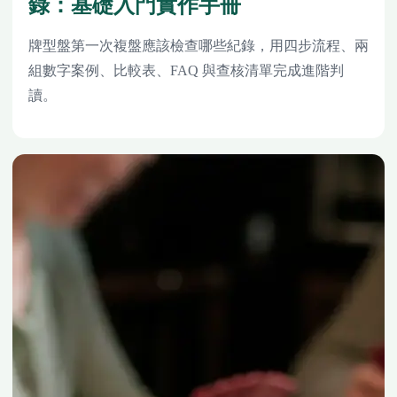
錄：基礎入門實作手冊
牌型盤第一次複盤應該檢查哪些紀錄，用四步流程、兩
組數字案例、比較表、FAQ 與查核清單完成進階判
讀。