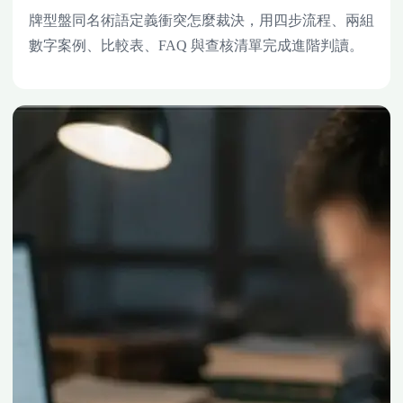
牌型盤同名術語定義衝突怎麼裁決，用四步流程、兩組
數字案例、比較表、FAQ 與查核清單完成進階判讀。