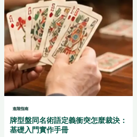
進階指南
牌型盤同名術語定義衝突怎麼裁決：
基礎入門實作手冊