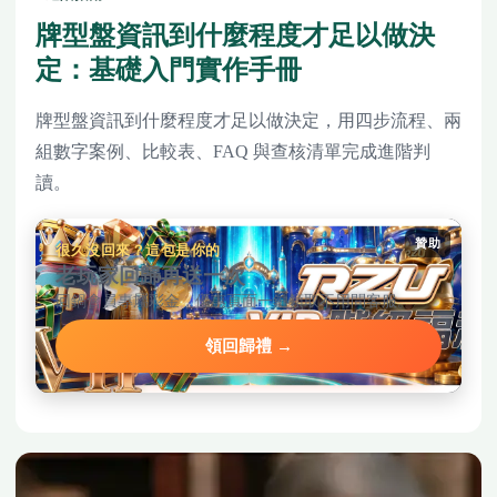
牌型盤資訊到什麼程度才足以做決
定：基礎入門實作手冊
牌型盤資訊到什麼程度才足以做決定，用四步流程、兩
組數字案例、比較表、FAQ 與查核清單完成進階判
讀。
贊助
很久沒回來？這包是你的
老玩家回歸再送一次
回鍋會員專屬彩金，優惠頁面一鍵領取不用問客服。
領回歸禮 →