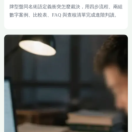
牌型盤同名術語定義衝突怎麼裁決，用四步流程、兩組
數字案例、比較表、FAQ 與查核清單完成進階判讀。