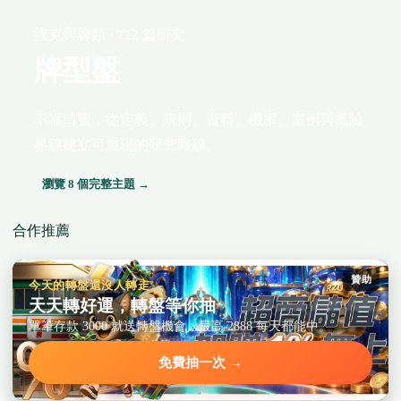
撲克與牌類 · 112 篇研究
牌型盤
不靠口號，從定義、規則、資料、機率、案例與風險
界線建立可重現的研究路線。
瀏覽 8 個完整主題 →
合作推薦
贊助
今天的轉盤還沒人轉走
天天轉好運，轉盤等你抽
單筆存款 3000 就送轉盤機會，最高 2888 每天都能中。
免費抽一次 →