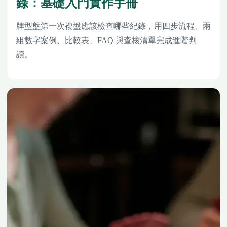
錄：基礎入門實作手冊
牌型盤第一次複盤應該檢查哪些紀錄，用四步流程、兩
組數字案例、比較表、FAQ 與查核清單完成進階判
讀。