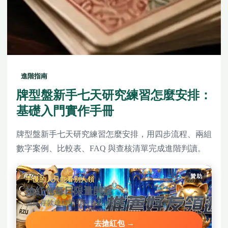
進階指南
牌型盤新手七天研究練習怎麼安排：
基礎入門實作手冊
牌型盤新手七天研究練習怎麼安排，用四步流程、兩組
數字案例、比較表、FAQ 與查核清單完成進階判讀。
贊助
手慢的人只能看別人領
搶紅包每日限量開放
當日存款達標即可到首頁搶紅包，手速決定金額。
去搶紅包 →