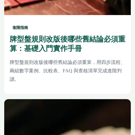
進階指南
牌型盤規則改版後哪些舊結論必須重
算：基礎入門實作手冊
牌型盤規則改版後哪些舊結論必須重算，用四步流程、
兩組數字案例、比較表、FAQ 與查核清單完成進階判
讀。