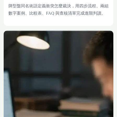
牌型盤同名術語定義衝突怎麼裁決，用四步流程、兩組
數字案例、比較表、FAQ 與查核清單完成進階判讀。