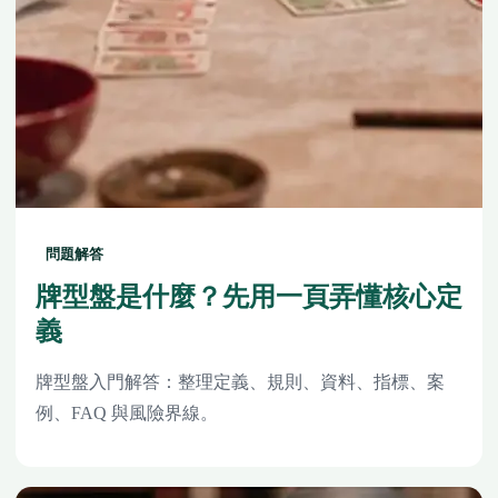
問題解答
牌型盤是什麼？先用一頁弄懂核心定
義
牌型盤入門解答：整理定義、規則、資料、指標、案
例、FAQ 與風險界線。