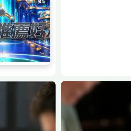
贊助
領
量
首
金