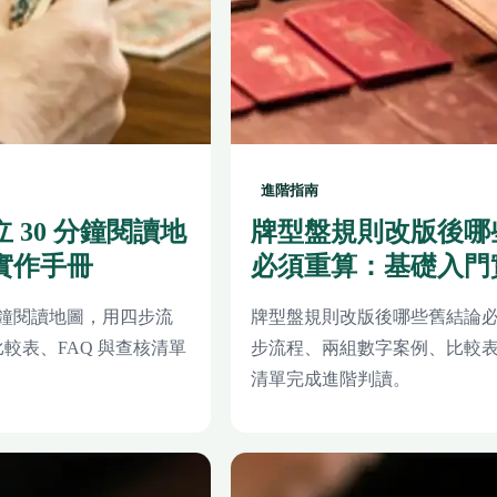
進階指南
 30 分鐘閱讀地
牌型盤規則改版後哪
實作手冊
必須重算：基礎入門
分鐘閱讀地圖，用四步流
牌型盤規則改版後哪些舊結論
較表、FAQ 與查核清單
步流程、兩組數字案例、比較表、
清單完成進階判讀。