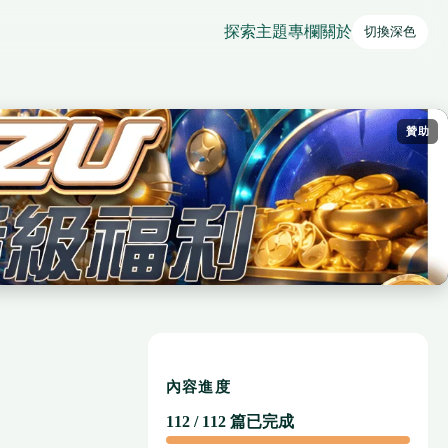
探索
主題
專欄
關於
切換深色
贊助
內容進度
112 / 112 篇已完成