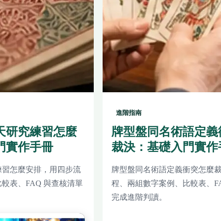
進階指南
天研究練習怎麼
牌型盤同名術語定義
門實作手冊
裁決：基礎入門實作
練習怎麼安排，用四步流
牌型盤同名術語定義衝突怎麼
較表、FAQ 與查核清單
程、兩組數字案例、比較表、FA
完成進階判讀。