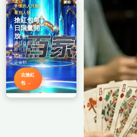
贊助
手慢的人只能
看別人領
搶紅包每
日限量開
放
當日存款達標
即可到首頁搶
紅包，手速決
定金額。
去搶紅
包 →