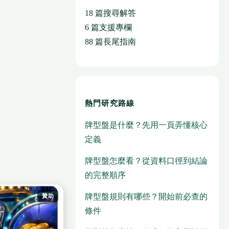
18 篇搜尋解答
6 篇支援專欄
88 篇長尾指南
熱門研究路線
牌型盤是什麼？先用一頁弄懂核心
定義
牌型盤怎麼看？從資料口徑到結論
的完整順序
牌型盤規則有哪些？開始前必查的
贊助
條件