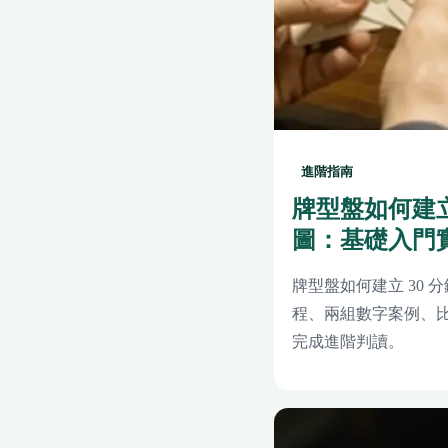
進階指南
牌型盤如何建立
圖：基礎入門
牌型盤如何建立 30 
程、兩組數字案例、比
完成進階判讀。