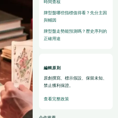
時間查核
牌型盤哪些指標值得看？先分主因
與輔因
牌型盤走勢能預測嗎？歷史序列的
正確用途
編輯原則
原創撰寫、標示假設、保留未知、
禁止獲利保證。
查看完整政策
合作推薦