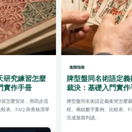
進階指南
天研究練習怎麼
牌型盤同名術語定義
門實作手冊
裁決：基礎入門實作
練習怎麼安排，用四步流
牌型盤同名術語定義衝突怎麼
較表、FAQ 與查核清單
程、兩組數字案例、比較表、FA
完成進階判讀。