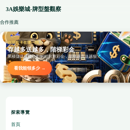
3A娛樂城-牌型盤觀察
合作推薦
你現在卡在哪一階？
存越多送越多，階梯彩金
累積儲值達標自動解鎖對應彩金，階梯越高送越狠。
看我能領多少 →
探索導覽
首頁