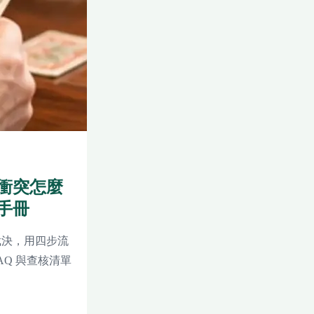
衝突怎麼
手冊
裁決，用四步流
Q 與查核清單