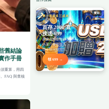
贊助
第一筆就多三成本
金
首存 2000 直
接送 699
新會員限定加碼，
碼量只要彩金五
倍，領完就能玩。
些舊結論
實作手冊
領 699 →
必須重算，用四
FAQ 與查核