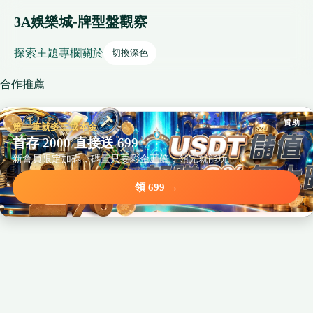
3A娛樂城-牌型盤觀察
探索
主題
專欄
關於
切換深色
合作推薦
贊助
第一筆就多三成本金
首存 2000 直接送 699
新會員限定加碼，碼量只要彩金五倍，領完就能玩。
領 699 →