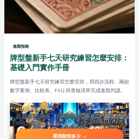
進階指南
牌型盤新手七天研究練習怎麼安排：
基礎入門實作手冊
牌型盤新手七天研究練習怎麼安排，用四步流程、兩組
數字案例、比較表、FAQ 與查核清單完成進階判讀。
贊助
你現在卡在哪一階？
存越多送越多，階梯彩金
累積儲值達標自動解鎖對應彩金，階梯越高送越狠。
看我能領多少 →