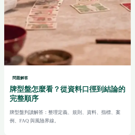
問題解答
牌型盤怎麼看？從資料口徑到結論的
完整順序
牌型盤判讀解答：整理定義、規則、資料、指標、案
例、FAQ 與風險界線。