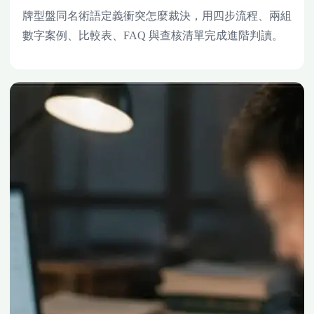
牌型盤同名術語定義衝突怎麼裁決，用四步流程、兩組
數字案例、比較表、FAQ 與查核清單完成進階判讀。