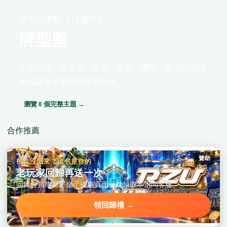
撲克與牌類 · 112 篇研究
牌型盤
不靠口號，從定義、規則、資料、機率、案例與風險
界線建立可重現的研究路線。
瀏覽 8 個完整主題 →
合作推薦
贊助
很久沒回來？這包是你的
老玩家回歸再送一次
回鍋會員專屬彩金，優惠頁面一鍵領取不用問客服。
領回歸禮 →