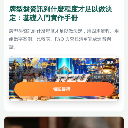
牌型盤資訊到什麼程度才足以做決
定：基礎入門實作手冊
牌型盤資訊到什麼程度才足以做決定，用四步流程、兩
組數字案例、比較表、FAQ 與查核清單完成進階判
讀。
贊助
很久沒回來？這包是你的
老玩家回歸再送一次
回鍋會員專屬彩金，優惠頁面一鍵領取不用問客服。
領回歸禮 →