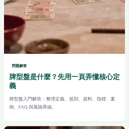
問題解答
牌型盤是什麼？先用一頁弄懂核心定
義
牌型盤入門解答：整理定義、規則、資料、指標、案
例、FAQ 與風險界線。