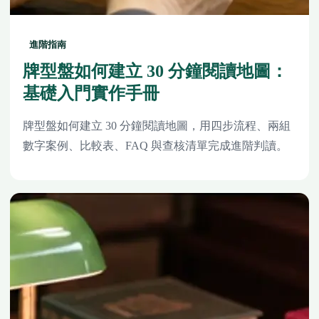
進階指南
牌型盤如何建立 30 分鐘閱讀地圖：
基礎入門實作手冊
牌型盤如何建立 30 分鐘閱讀地圖，用四步流程、兩組
數字案例、比較表、FAQ 與查核清單完成進階判讀。