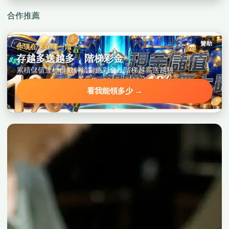
合作推薦
贊助
你現在卡在哪一階？
存越多送越多，階梯彩金
累積儲值達標自動解鎖對應彩金，階梯越高送越狠。
看我能領多少 →