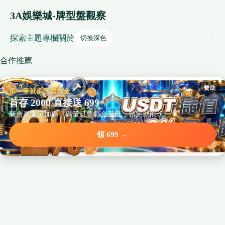
3A娛樂城-牌型盤觀察
探索
主題
專欄
關於
切換深色
合作推薦
贊助
第一筆就多三成本金
首存 2000 直接送 699
新會員限定加碼，碼量只要彩金五倍，領完就能玩。
領 699 →