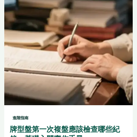
進階指南
牌型盤第一次複盤應該檢查哪些紀