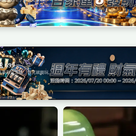
 699
只要彩金五倍，領完就能玩。