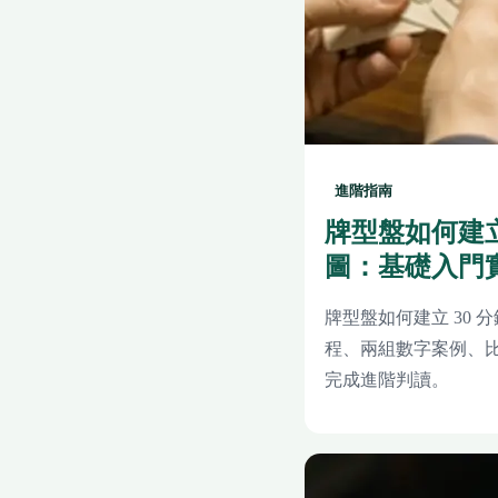
進階指南
牌型盤如何建立
圖：基礎入門
牌型盤如何建立 30 
程、兩組數字案例、比
完成進階判讀。