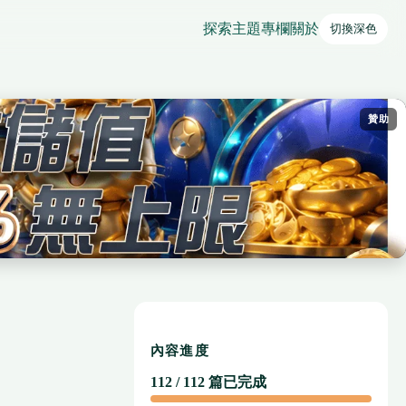
探索
主題
專欄
關於
切換深色
贊助
內容進度
112 / 112 篇已完成