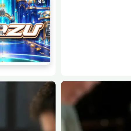
贊助
你的
送
優
問