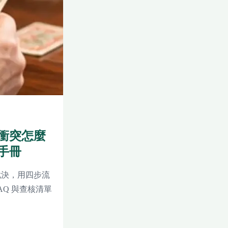
衝突怎麼
手冊
裁決，用四步流
Q 與查核清單