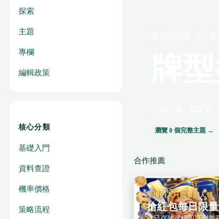
探索
主題
撲克與牌類 · 112 
專欄
牌型
編輯政策
不靠口號，從定義
核心分類
瀏覽 8 個完整主題 →
基礎入門
合作推薦
資料查證
機率價格
手慢的人只能看別人領
搶紅包每日限量
策略流程
當日存款達標即可到首