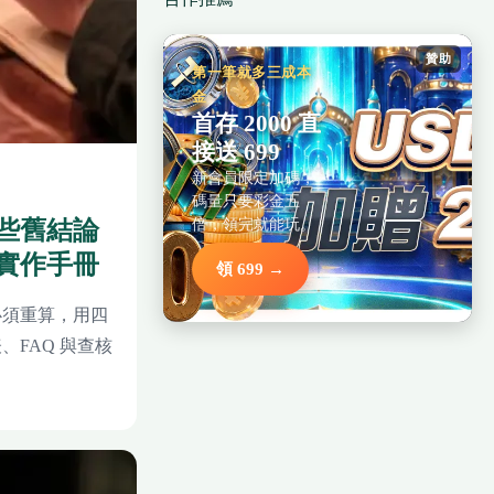
贊助
第一筆就多三成本
金
首存 2000 直
接送 699
新會員限定加碼，
碼量只要彩金五
倍，領完就能玩。
些舊結論
實作手冊
領 699 →
必須重算，用四
FAQ 與查核