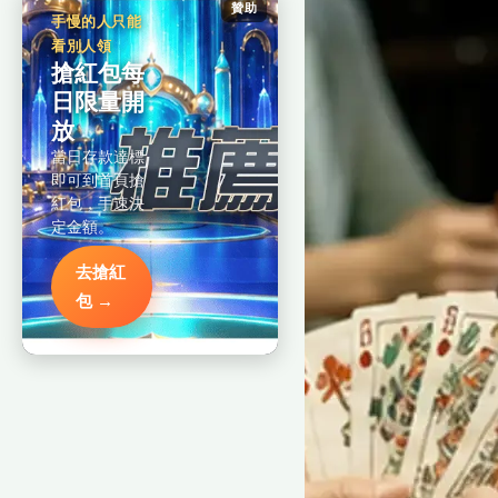
贊助
手慢的人只能
看別人領
搶紅包每
日限量開
放
當日存款達標
即可到首頁搶
紅包，手速決
定金額。
去搶紅
包 →