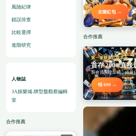
風險紀律
去搶紅包 →
錯誤排查
比較選擇
合作推薦
進階研究
第一筆就多三成本金
首存 2000 直接送
新會員限定加碼，碼量
人物誌
領 699 →
3A娛樂城-牌型盤觀察編輯
室
合作推薦