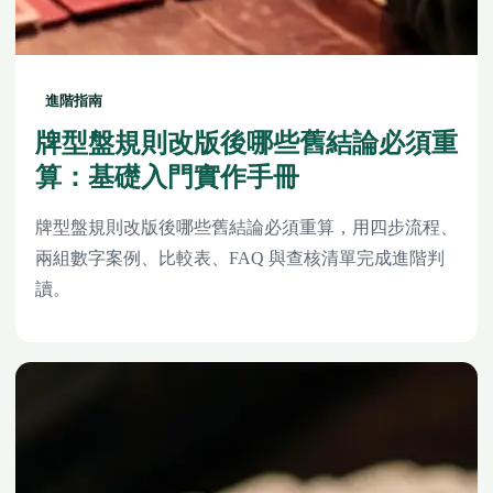
進階指南
牌型盤規則改版後哪些舊結論必須重
算：基礎入門實作手冊
牌型盤規則改版後哪些舊結論必須重算，用四步流程、
兩組數字案例、比較表、FAQ 與查核清單完成進階判
讀。