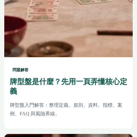
問題解答
牌型盤是什麼？先用一頁弄懂核心定
義
牌型盤入門解答：整理定義、規則、資料、指標、案
例、FAQ 與風險界線。