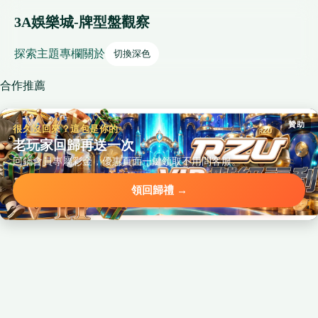
3A娛樂城-牌型盤觀察
探索
主題
專欄
關於
切換深色
合作推薦
贊助
很久沒回來？這包是你的
老玩家回歸再送一次
回鍋會員專屬彩金，優惠頁面一鍵領取不用問客服。
領回歸禮 →