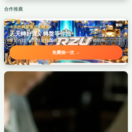
合作推薦
贊助
今天的轉盤還沒人轉走
天天轉好運，轉盤等你抽
單筆存款 3000 就送轉盤機會，最高 2888 每天都能中。
免費抽一次 →