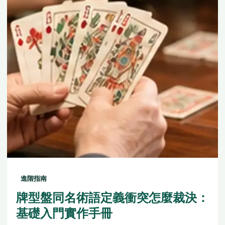
進階指南
牌型盤同名術語定義衝突怎麼裁決：
基礎入門實作手冊