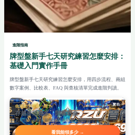
進階指南
牌型盤新手七天研究練習怎麼安排：
基礎入門實作手冊
牌型盤新手七天研究練習怎麼安排，用四步流程、兩組
數字案例、比較表、FAQ 與查核清單完成進階判讀。
贊助
你現在卡在哪一階？
存越多送越多，階梯彩金
累積儲值達標自動解鎖對應彩金，階梯越高送越狠。
看我能領多少 →