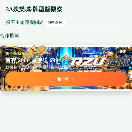
3A娛樂城-牌型盤觀察
探索
主題
專欄
關於
切換深色
合作推薦
贊助
第一筆就多三成本金
首存 2000 直接送 699
新會員限定加碼，碼量只要彩金五倍，領完就能玩。
領 699 →