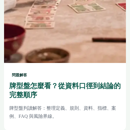
問題解答
牌型盤怎麼看？從資料口徑到結論的
完整順序
牌型盤判讀解答：整理定義、規則、資料、指標、案
例、FAQ 與風險界線。