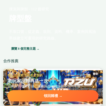
撲克與牌類 · 112 篇研究
牌型盤
不靠口號，從定義、規則、資料、機率、案例與風險
界線建立可重現的研究路線。
瀏覽 8 個完整主題 →
合作推薦
贊助
很久沒回來？這包是你的
老玩家回歸再送一次
回鍋會員專屬彩金，優惠頁面一鍵領取不用問客服。
領回歸禮 →