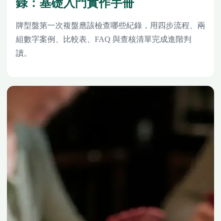
錄：基礎入門實作手冊
牌型盤第一次複盤應該檢查哪些紀錄，用四步流程、兩
組數字案例、比較表、FAQ 與查核清單完成進階判
讀。