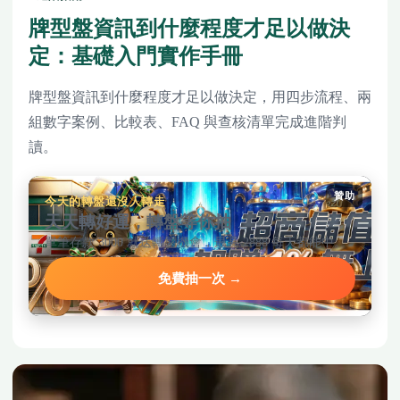
牌型盤資訊到什麼程度才足以做決
定：基礎入門實作手冊
牌型盤資訊到什麼程度才足以做決定，用四步流程、兩
組數字案例、比較表、FAQ 與查核清單完成進階判
讀。
贊助
今天的轉盤還沒人轉走
天天轉好運，轉盤等你抽
單筆存款 3000 就送轉盤機會，最高 2888 每天都能中。
免費抽一次 →