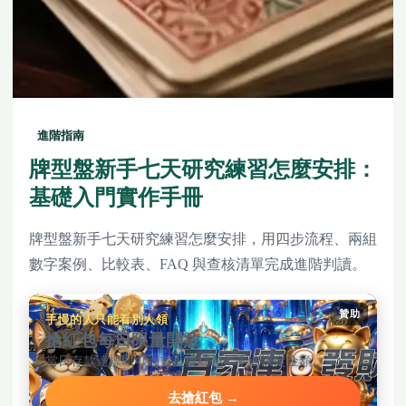
進階指南
牌型盤新手七天研究練習怎麼安排：
基礎入門實作手冊
牌型盤新手七天研究練習怎麼安排，用四步流程、兩組
數字案例、比較表、FAQ 與查核清單完成進階判讀。
贊助
手慢的人只能看別人領
搶紅包每日限量開放
當日存款達標即可到首頁搶紅包，手速決定金額。
去搶紅包 →