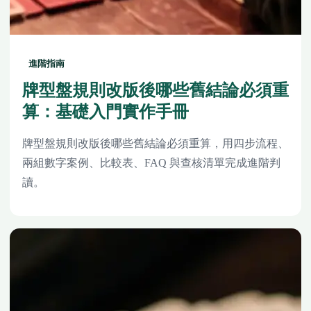
進階指南
牌型盤規則改版後哪些舊結論必須重
算：基礎入門實作手冊
牌型盤規則改版後哪些舊結論必須重算，用四步流程、
兩組數字案例、比較表、FAQ 與查核清單完成進階判
讀。