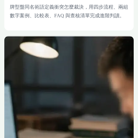
牌型盤同名術語定義衝突怎麼裁決，用四步流程、兩組
數字案例、比較表、FAQ 與查核清單完成進階判讀。