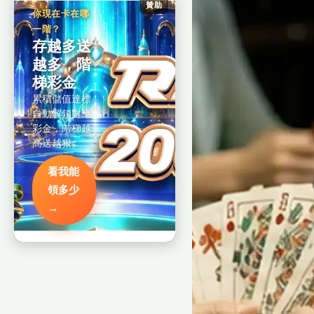
贊助
你現在卡在哪
一階？
存越多送
越多，階
梯彩金
累積儲值達標
自動解鎖對應
彩金，階梯越
高送越狠。
看我能
領多少
→