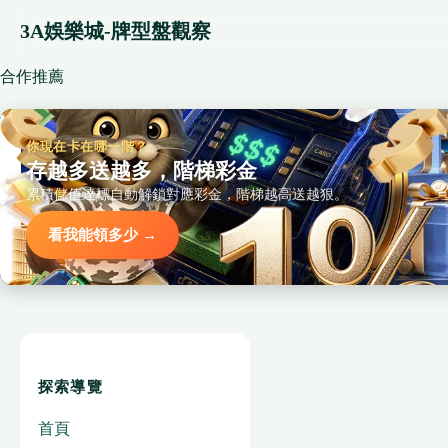
3A娛樂城-牌型盤觀察
合作推薦
你現在卡在哪一階？
存越多送越多，階梯彩金
累積儲值達標自動解鎖對應彩金，階梯越高送越狠。
看我能領多少 →
探索導覽
首頁