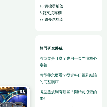
18 篇搜尋解答
6 篇支援專欄
88 篇長尾指南
熱門研究路線
牌型盤是什麼？先用一頁弄懂核心
定義
牌型盤怎麼看？從資料口徑到結論
的完整順序
牌型盤規則有哪些？開始前必查的
贊助
條件