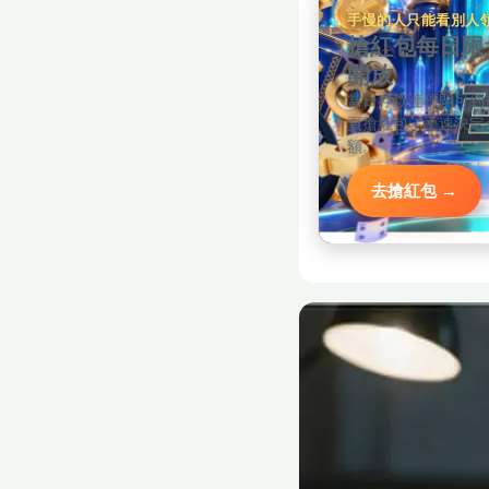
手慢的人只能看別人
搶紅包每日限
開放
當日存款達標即可到
頁搶紅包，手速決定
額。
去搶紅包 →