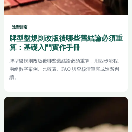
進階指南
牌型盤規則改版後哪些舊結論必須重
算：基礎入門實作手冊
牌型盤規則改版後哪些舊結論必須重算，用四步流程、
兩組數字案例、比較表、FAQ 與查核清單完成進階判
讀。