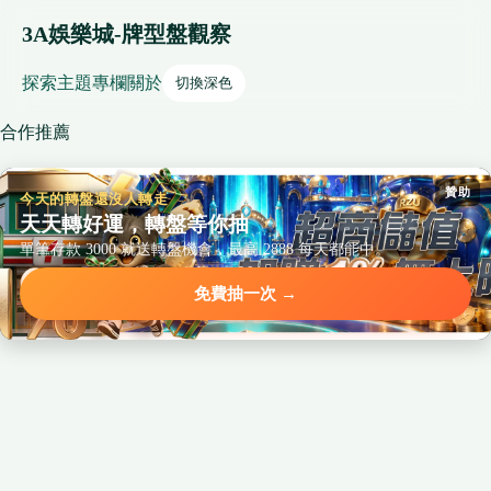
3A娛樂城-牌型盤觀察
探索
主題
專欄
關於
切換深色
合作推薦
贊助
今天的轉盤還沒人轉走
天天轉好運，轉盤等你抽
單筆存款 3000 就送轉盤機會，最高 2888 每天都能中。
免費抽一次 →