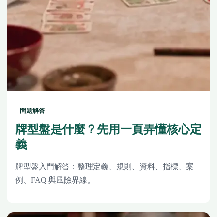
問題解答
牌型盤是什麼？先用一頁弄懂核心定
義
牌型盤入門解答：整理定義、規則、資料、指標、案
例、FAQ 與風險界線。