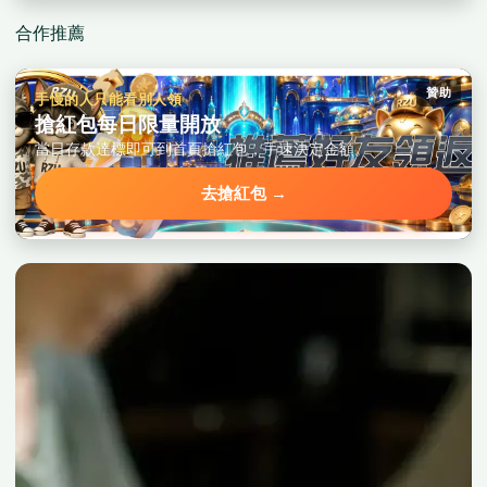
合作推薦
贊助
手慢的人只能看別人領
搶紅包每日限量開放
當日存款達標即可到首頁搶紅包，手速決定金額。
去搶紅包 →