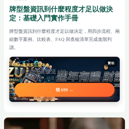
牌型盤資訊到什麼程度才足以做決
定：基礎入門實作手冊
牌型盤資訊到什麼程度才足以做決定，用四步流程、兩
組數字案例、比較表、FAQ 與查核清單完成進階判
讀。
贊助
第一筆就多三成本金
首存 2000 直接送 699
新會員限定加碼，碼量只要彩金五倍，領完就能玩。
領 699 →