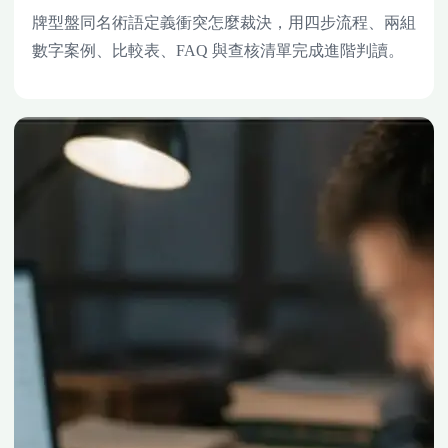
牌型盤同名術語定義衝突怎麼裁決，用四步流程、兩組
數字案例、比較表、FAQ 與查核清單完成進階判讀。