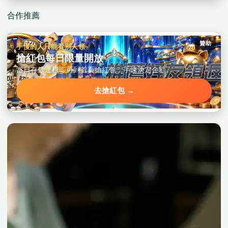
合作推薦
贊助
手慢的人只能看別人領
搶紅包每日限量開放
當日存款達標即可到首頁搶紅包，手速決定金額。
去搶紅包 →