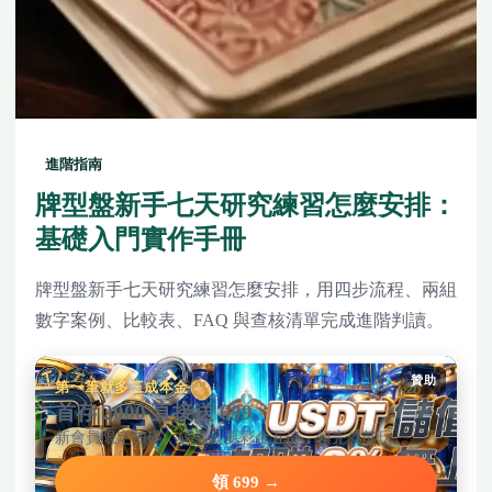
進階指南
牌型盤新手七天研究練習怎麼安排：
基礎入門實作手冊
牌型盤新手七天研究練習怎麼安排，用四步流程、兩組
數字案例、比較表、FAQ 與查核清單完成進階判讀。
贊助
第一筆就多三成本金
首存 2000 直接送 699
新會員限定加碼，碼量只要彩金五倍，領完就能玩。
領 699 →