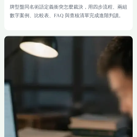
牌型盤同名術語定義衝突怎麼裁決，用四步流程、兩組
數字案例、比較表、FAQ 與查核清單完成進階判讀。