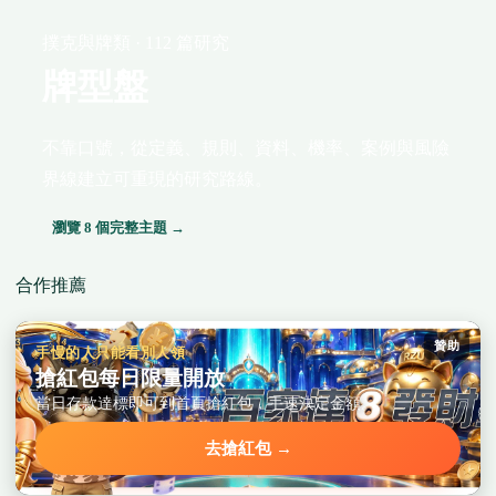
撲克與牌類 · 112 篇研究
牌型盤
不靠口號，從定義、規則、資料、機率、案例與風險
界線建立可重現的研究路線。
瀏覽 8 個完整主題 →
合作推薦
贊助
手慢的人只能看別人領
搶紅包每日限量開放
當日存款達標即可到首頁搶紅包，手速決定金額。
去搶紅包 →