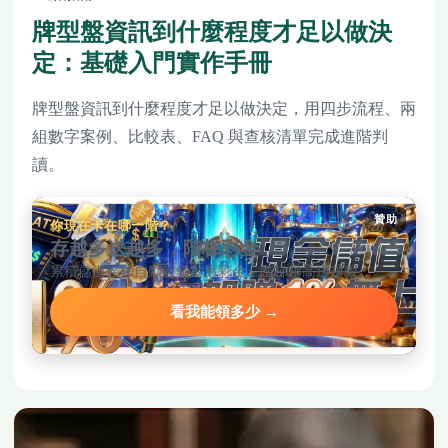
牌型盤資訊到什麼程度才足以做決
定：基礎入門實作手冊
牌型盤資訊到什麼程度才足以做決定，用四步流程、兩
組數字案例、比較表、FAQ 與查核清單完成進階判
讀。
贊助
你現在卡在哪一階？
存越多送越多，階梯彩金
累積儲值達標自動解鎖對應彩金，階梯越高送越狠。
看我能領多少 →