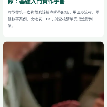
錄：基礎入門實作手冊
牌型盤第一次複盤應該檢查哪些紀錄，用四步流程、兩
組數字案例、比較表、FAQ 與查核清單完成進階判
讀。