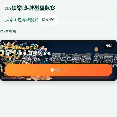
3A娛樂城-牌型盤觀察
探索
主題
專欄
關於
切換深色
合作推薦
贊助
第一筆就多三成本金
首存 2000 直接送 699
新會員限定加碼，碼量只要彩金五倍，領完就能玩。
領 699 →