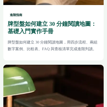
進階指南
牌型盤如何建立 30 分鐘閱讀地圖：
基礎入門實作手冊
牌型盤如何建立 30 分鐘閱讀地圖，用四步流程、兩組
數字案例、比較表、FAQ 與查核清單完成進階判讀。