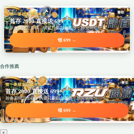
贊助
第一筆就多三成本金
首存 2000 直接送 699
新會員限定加碼，碼量只要彩金五倍，領完就能玩。
領 699 →
合作推薦
贊助
第一筆就多三成本金
首存 2000 直接送 699
新會員限定加碼，碼量只要彩金五倍，領完就能玩。
領 699 →
×