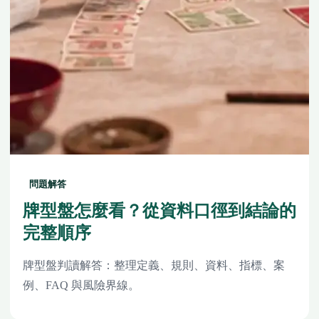
問題解答
牌型盤怎麼看？從資料口徑到結論的
完整順序
牌型盤判讀解答：整理定義、規則、資料、指標、案
例、FAQ 與風險界線。