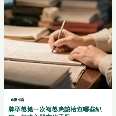
進階指南
牌型盤第一次複盤應該檢查哪些紀