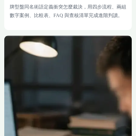
牌型盤同名術語定義衝突怎麼裁決，用四步流程、兩組
數字案例、比較表、FAQ 與查核清單完成進階判讀。