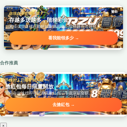
贊助
你現在卡在哪一階？
存越多送越多，階梯彩金
累積儲值達標自動解鎖對應彩金，階梯越高送越狠。
看我能領多少 →
合作推薦
贊助
手慢的人只能看別人領
搶紅包每日限量開放
當日存款達標即可到首頁搶紅包，手速決定金額。
去搶紅包 →
×