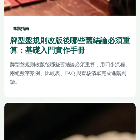
進階指南
牌型盤規則改版後哪些舊結論必須重
算：基礎入門實作手冊
牌型盤規則改版後哪些舊結論必須重算，用四步流程、
兩組數字案例、比較表、FAQ 與查核清單完成進階判
讀。