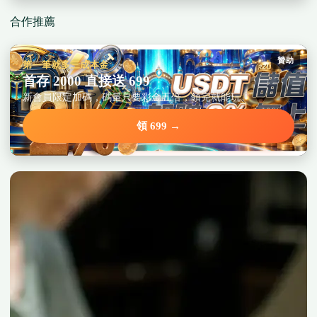
合作推薦
贊助
第一筆就多三成本金
首存 2000 直接送 699
新會員限定加碼，碼量只要彩金五倍，領完就能玩。
領 699 →