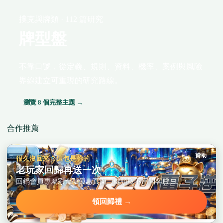
撲克與牌類 · 112 篇研究
牌型盤
不靠口號，從定義、規則、資料、機率、案例與風險
界線建立可重現的研究路線。
瀏覽 8 個完整主題 →
合作推薦
贊助
很久沒回來？這包是你的
老玩家回歸再送一次
回鍋會員專屬彩金，優惠頁面一鍵領取不用問客服。
領回歸禮 →