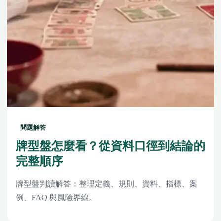
問題解答
牌型盤怎麼看？從資料口徑到結論的
完整順序
牌型盤判讀解答：整理定義、規則、資料、指標、案
例、FAQ 與風險界線。