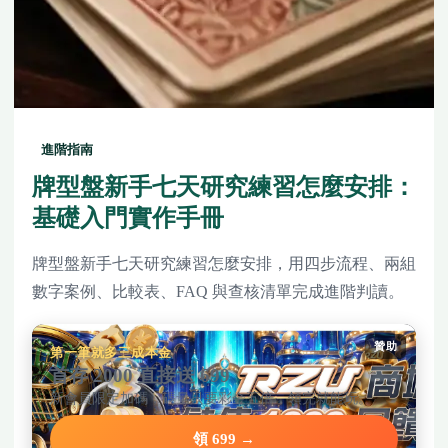
進階指南
牌型盤新手七天研究練習怎麼安排：
基礎入門實作手冊
牌型盤新手七天研究練習怎麼安排，用四步流程、兩組
數字案例、比較表、FAQ 與查核清單完成進階判讀。
贊助
第一筆就多三成本金
首存 2000 直接送 699
新會員限定加碼，碼量只要彩金五倍，領完就能玩。
領 699 →