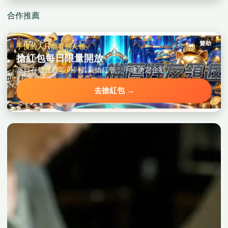
合作推薦
贊助
手慢的人只能看別人領
搶紅包每日限量開放
當日存款達標即可到首頁搶紅包，手速決定金額。
去搶紅包 →