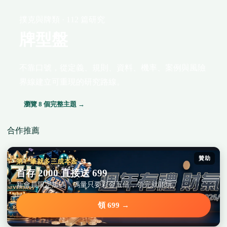
撲克與牌類 · 112 篇研究
牌型盤
不靠口號，從定義、規則、資料、機率、案例與風險
界線建立可重現的研究路線。
瀏覽 8 個完整主題 →
合作推薦
贊助
第一筆就多三成本金
首存 2000 直接送 699
新會員限定加碼，碼量只要彩金五倍，領完就能玩。
領 699 →