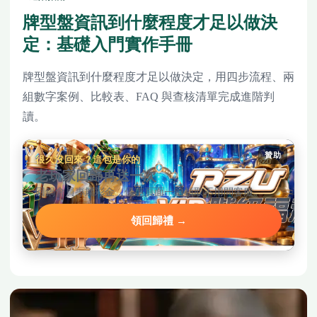
牌型盤資訊到什麼程度才足以做決
定：基礎入門實作手冊
牌型盤資訊到什麼程度才足以做決定，用四步流程、兩
組數字案例、比較表、FAQ 與查核清單完成進階判
讀。
贊助
很久沒回來？這包是你的
老玩家回歸再送一次
回鍋會員專屬彩金，優惠頁面一鍵領取不用問客服。
領回歸禮 →