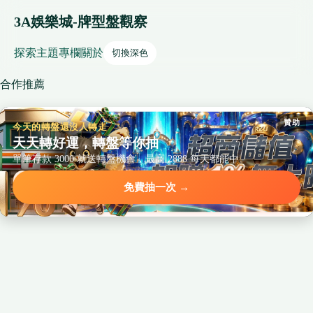
3A娛樂城-牌型盤觀察
探索
主題
專欄
關於
切換深色
合作推薦
贊助
今天的轉盤還沒人轉走
天天轉好運，轉盤等你抽
單筆存款 3000 就送轉盤機會，最高 2888 每天都能中。
免費抽一次 →