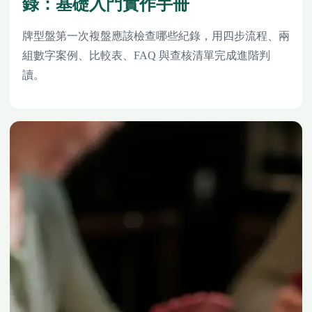
錄：基礎入門實作手冊
牌型盤第一次複盤應該檢查哪些紀錄，用四步流程、兩
組數字案例、比較表、FAQ 與查核清單完成進階判
讀。