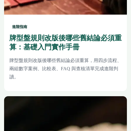
進階指南
牌型盤規則改版後哪些舊結論必須重
算：基礎入門實作手冊
牌型盤規則改版後哪些舊結論必須重算，用四步流程、
兩組數字案例、比較表、FAQ 與查核清單完成進階判
讀。