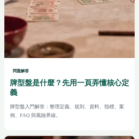
問題解答
牌型盤是什麼？先用一頁弄懂核心定
義
牌型盤入門解答：整理定義、規則、資料、指標、案
例、FAQ 與風險界線。