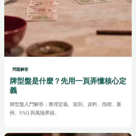
問題解答
牌型盤是什麼？先用一頁弄懂核心定
義
牌型盤入門解答：整理定義、規則、資料、指標、案
例、FAQ 與風險界線。