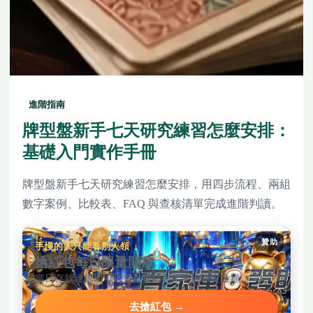
進階指南
牌型盤新手七天研究練習怎麼安排：
基礎入門實作手冊
牌型盤新手七天研究練習怎麼安排，用四步流程、兩組
數字案例、比較表、FAQ 與查核清單完成進階判讀。
贊助
手慢的人只能看別人領
搶紅包每日限量開放
當日存款達標即可到首頁搶紅包，手速決定金額。
去搶紅包 →