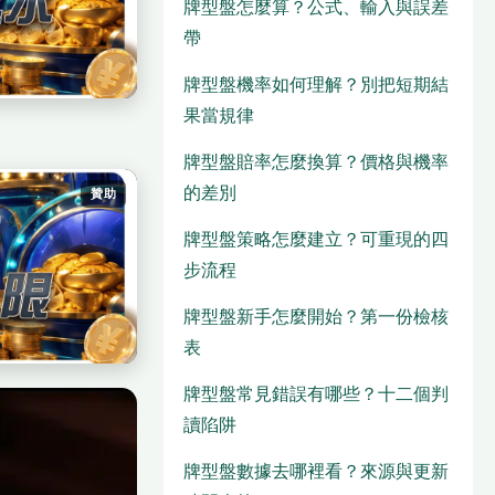
牌型盤怎麼算？公式、輸入與誤差
帶
牌型盤機率如何理解？別把短期結
果當規律
牌型盤賠率怎麼換算？價格與機率
的差別
贊助
牌型盤策略怎麼建立？可重現的四
步流程
牌型盤新手怎麼開始？第一份檢核
表
牌型盤常見錯誤有哪些？十二個判
讀陷阱
牌型盤數據去哪裡看？來源與更新