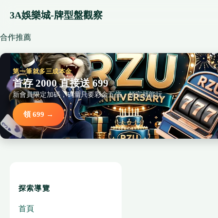
3A娛樂城-牌型盤觀察
合作推薦
第一筆就多三成本金
首存 2000 直接送 699
新會員限定加碼，碼量只要彩金五倍，領完就能玩。
領 699 →
探索導覽
首頁