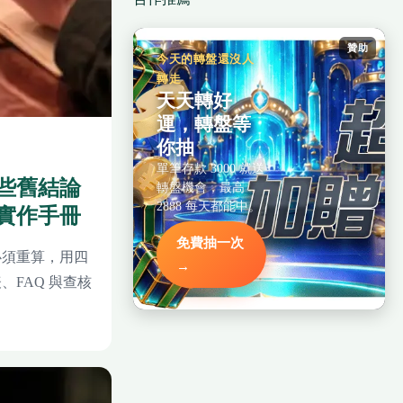
贊助
今天的轉盤還沒人
轉走
天天轉好
運，轉盤等
你抽
單筆存款 3000 就送
些舊結論
轉盤機會，最高
2888 每天都能中。
實作手冊
免費抽一次
必須重算，用四
→
FAQ 與查核