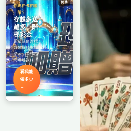
贊助
你現在卡在哪
一階？
存越多送
越多，階
梯彩金
累積儲值達標
自動解鎖對應
彩金，階梯越
高送越狠。
看我能
領多少
→