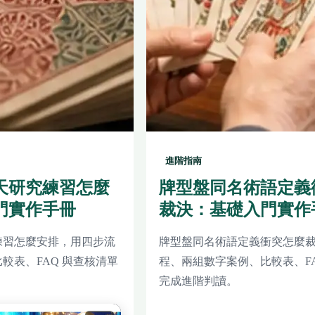
進階指南
天研究練習怎麼
牌型盤同名術語定義
門實作手冊
裁決：基礎入門實作
練習怎麼安排，用四步流
牌型盤同名術語定義衝突怎麼
較表、FAQ 與查核清單
程、兩組數字案例、比較表、FA
完成進階判讀。