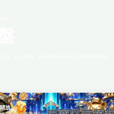
篇研究
盤
、規則、資料、機率、案例與風險界線建立可重現的研究路線。
開放
頁搶紅包，手速決定金額。