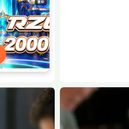
贊助
，
鎖
送