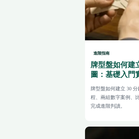
進階指南
牌型盤如何建立
圖：基礎入門
牌型盤如何建立 30 
程、兩組數字案例、比
完成進階判讀。