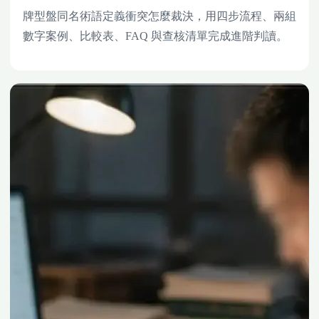
牌型盤同名術語定義衝突怎麼裁決，用四步流程、兩組
數字案例、比較表、FAQ 與查核清單完成進階判讀。