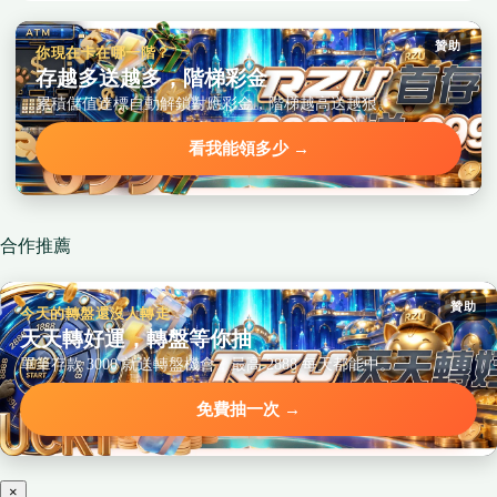
贊助
你現在卡在哪一階？
存越多送越多，階梯彩金
累積儲值達標自動解鎖對應彩金，階梯越高送越狠。
看我能領多少 →
合作推薦
贊助
今天的轉盤還沒人轉走
天天轉好運，轉盤等你抽
單筆存款 3000 就送轉盤機會，最高 2888 每天都能中。
免費抽一次 →
×