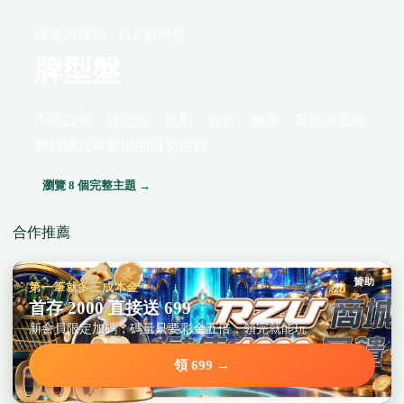
撲克與牌類 · 112 篇研究
牌型盤
不靠口號，從定義、規則、資料、機率、案例與風險
界線建立可重現的研究路線。
瀏覽 8 個完整主題 →
合作推薦
贊助
第一筆就多三成本金
首存 2000 直接送 699
新會員限定加碼，碼量只要彩金五倍，領完就能玩。
領 699 →