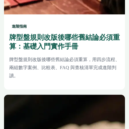
進階指南
牌型盤規則改版後哪些舊結論必須重
算：基礎入門實作手冊
牌型盤規則改版後哪些舊結論必須重算，用四步流程、
兩組數字案例、比較表、FAQ 與查核清單完成進階判
讀。