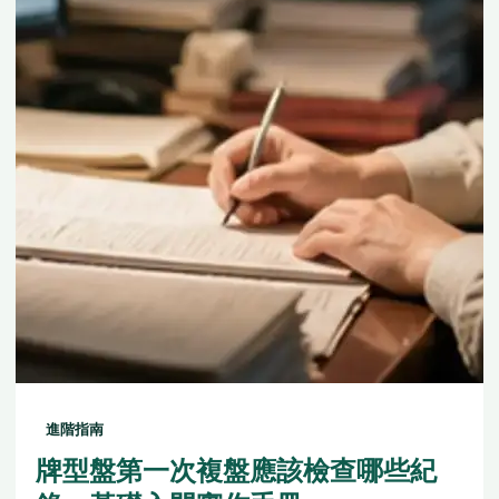
進階指南
牌型盤第一次複盤應該檢查哪些紀