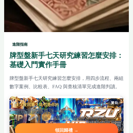
進階指南
牌型盤新手七天研究練習怎麼安排：
基礎入門實作手冊
牌型盤新手七天研究練習怎麼安排，用四步流程、兩組
數字案例、比較表、FAQ 與查核清單完成進階判讀。
贊助
很久沒回來？這包是你的
老玩家回歸再送一次
回鍋會員專屬彩金，優惠頁面一鍵領取不用問客服。
領回歸禮 →