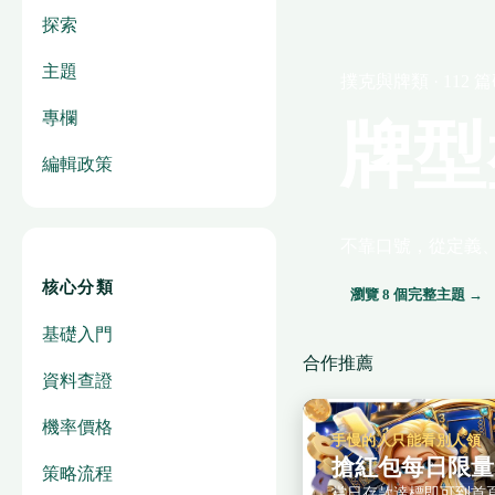
探索
主題
撲克與牌類 · 112 
專欄
牌型
編輯政策
不靠口號，從定義
核心分類
瀏覽 8 個完整主題 →
基礎入門
合作推薦
資料查證
機率價格
手慢的人只能看別人領
搶紅包每日限量
策略流程
當日存款達標即可到首