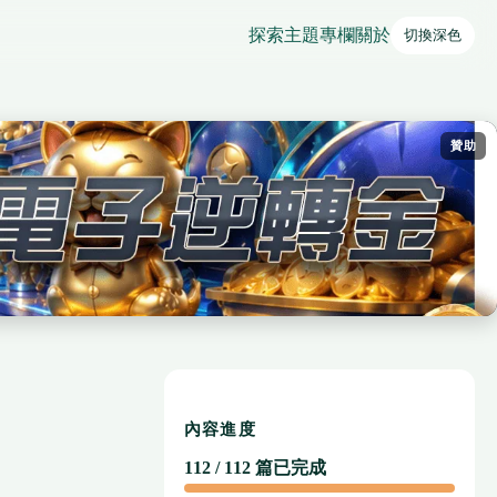
探索
主題
專欄
關於
切換深色
贊助
內容進度
112 / 112 篇已完成