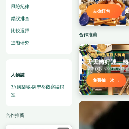
風險紀律
去搶紅包 →
錯誤排查
比較選擇
合作推薦
進階研究
今天的轉盤還沒人轉走
天天轉好運，轉
單筆存款 3000 就送轉
人物誌
免費抽一次 →
3A娛樂城-牌型盤觀察編輯
室
合作推薦