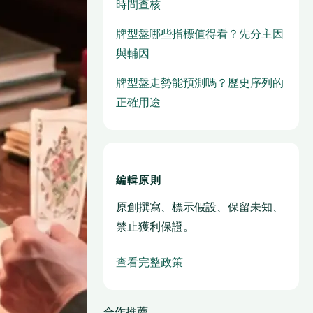
時間查核
牌型盤哪些指標值得看？先分主因
與輔因
牌型盤走勢能預測嗎？歷史序列的
正確用途
編輯原則
原創撰寫、標示假設、保留未知、
禁止獲利保證。
查看完整政策
合作推薦