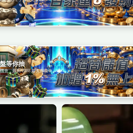
盤等你抽
盤機會，最高 2888 每天都能中。