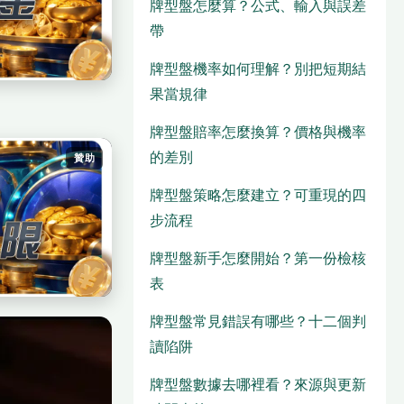
牌型盤怎麼算？公式、輸入與誤差
帶
牌型盤機率如何理解？別把短期結
果當規律
牌型盤賠率怎麼換算？價格與機率
的差別
贊助
牌型盤策略怎麼建立？可重現的四
步流程
牌型盤新手怎麼開始？第一份檢核
表
牌型盤常見錯誤有哪些？十二個判
讀陷阱
牌型盤數據去哪裡看？來源與更新