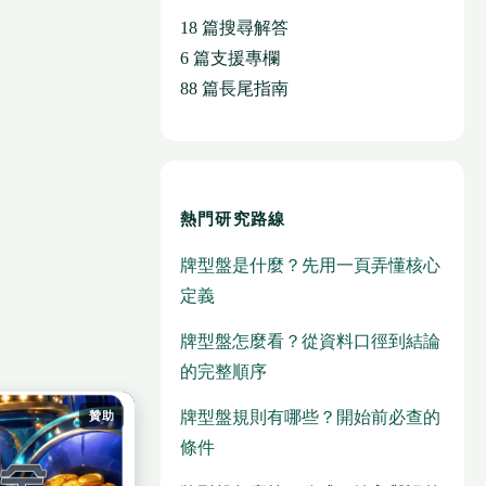
18 篇搜尋解答
6 篇支援專欄
88 篇長尾指南
熱門研究路線
牌型盤是什麼？先用一頁弄懂核心
定義
牌型盤怎麼看？從資料口徑到結論
的完整順序
牌型盤規則有哪些？開始前必查的
贊助
條件