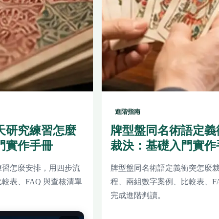
進階指南
天研究練習怎麼
牌型盤同名術語定義
門實作手冊
裁決：基礎入門實作
練習怎麼安排，用四步流
牌型盤同名術語定義衝突怎麼
較表、FAQ 與查核清單
程、兩組數字案例、比較表、FA
完成進階判讀。