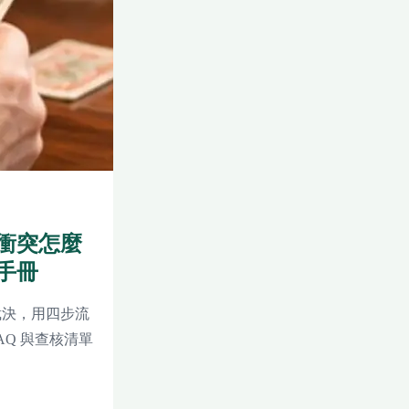
衝突怎麼
手冊
裁決，用四步流
Q 與查核清單