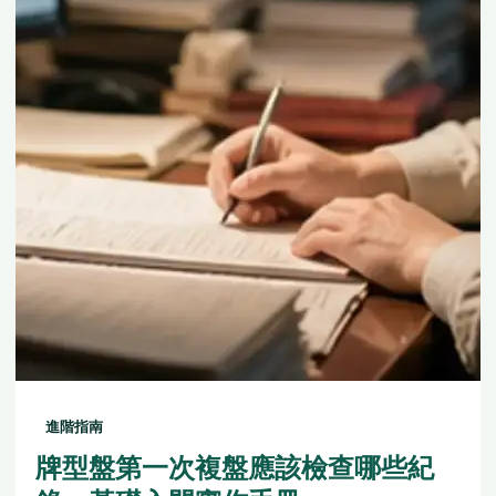
進階指南
牌型盤第一次複盤應該檢查哪些紀