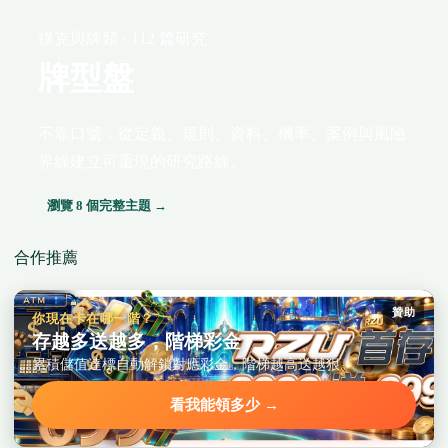
撲克與牌類 · 112 篇研究
牌型盤
不靠口號，從定義、規則、資料、機率、案例與風險
界線建立可重現的研究路線。
瀏覽 8 個完整主題 →
合作推薦
贊助
你現在卡在哪一階？
存越多送越多，階梯彩金
累積儲值達標自動解鎖對應彩金，階梯越高送越狠。
看我能領多少 →