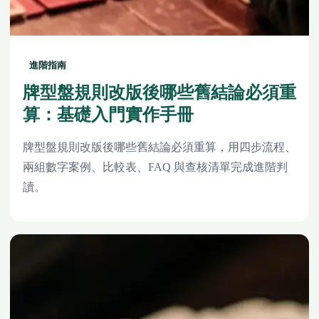
進階指南
牌型盤規則改版後哪些舊結論必須重
算：基礎入門實作手冊
牌型盤規則改版後哪些舊結論必須重算，用四步流程、
兩組數字案例、比較表、FAQ 與查核清單完成進階判
讀。