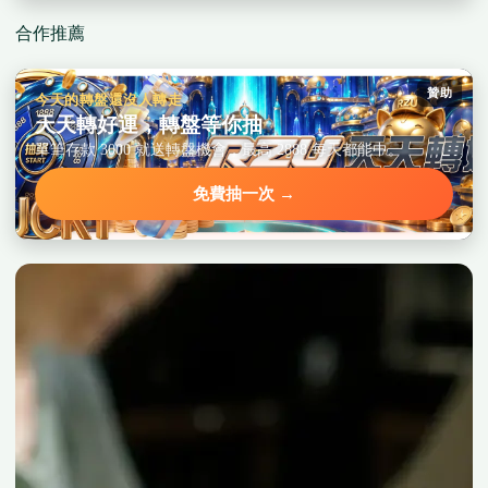
合作推薦
贊助
今天的轉盤還沒人轉走
天天轉好運，轉盤等你抽
單筆存款 3000 就送轉盤機會，最高 2888 每天都能中。
免費抽一次 →