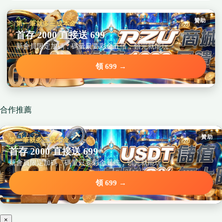
贊助
第一筆就多三成本金
首存 2000 直接送 699
新會員限定加碼，碼量只要彩金五倍，領完就能玩。
領 699 →
合作推薦
贊助
第一筆就多三成本金
首存 2000 直接送 699
新會員限定加碼，碼量只要彩金五倍，領完就能玩。
領 699 →
×