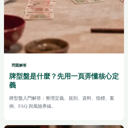
問題解答
牌型盤是什麼？先用一頁弄懂核心定
義
牌型盤入門解答：整理定義、規則、資料、指標、案
例、FAQ 與風險界線。