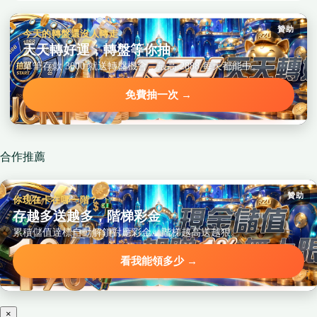
贊助
今天的轉盤還沒人轉走
天天轉好運，轉盤等你抽
單筆存款 3000 就送轉盤機會，最高 2888 每天都能中。
免費抽一次 →
合作推薦
贊助
你現在卡在哪一階？
存越多送越多，階梯彩金
累積儲值達標自動解鎖對應彩金，階梯越高送越狠。
看我能領多少 →
×