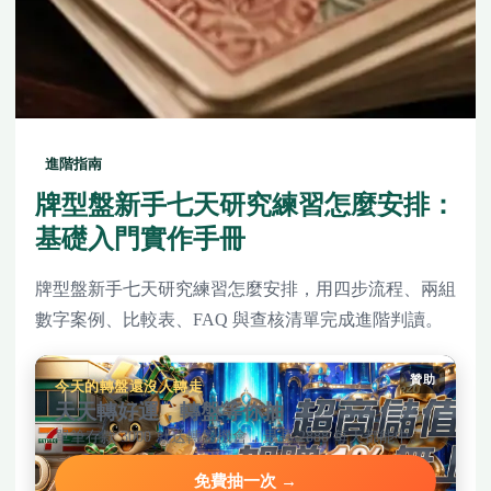
進階指南
牌型盤新手七天研究練習怎麼安排：
基礎入門實作手冊
牌型盤新手七天研究練習怎麼安排，用四步流程、兩組
數字案例、比較表、FAQ 與查核清單完成進階判讀。
贊助
今天的轉盤還沒人轉走
天天轉好運，轉盤等你抽
單筆存款 3000 就送轉盤機會，最高 2888 每天都能中。
免費抽一次 →