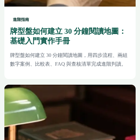
進階指南
牌型盤如何建立 30 分鐘閱讀地圖：
基礎入門實作手冊
牌型盤如何建立 30 分鐘閱讀地圖，用四步流程、兩組
數字案例、比較表、FAQ 與查核清單完成進階判讀。