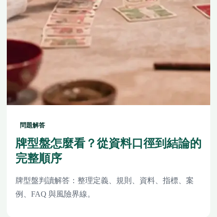
問題解答
牌型盤怎麼看？從資料口徑到結論的
完整順序
牌型盤判讀解答：整理定義、規則、資料、指標、案
例、FAQ 與風險界線。