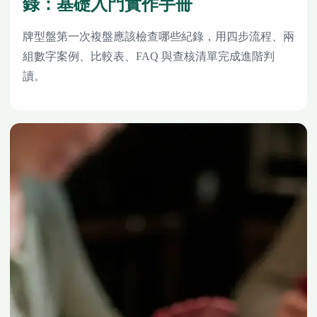
錄：基礎入門實作手冊
牌型盤第一次複盤應該檢查哪些紀錄，用四步流程、兩
組數字案例、比較表、FAQ 與查核清單完成進階判
讀。