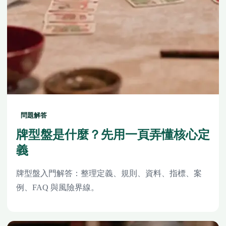
問題解答
牌型盤是什麼？先用一頁弄懂核心定
義
牌型盤入門解答：整理定義、規則、資料、指標、案
例、FAQ 與風險界線。