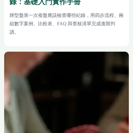
錄：基礎入門實作手冊
牌型盤第一次複盤應該檢查哪些紀錄，用四步流程、兩
組數字案例、比較表、FAQ 與查核清單完成進階判
讀。