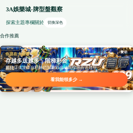
3A娛樂城-牌型盤觀察
探索
主題
專欄
關於
切換深色
合作推薦
贊助
你現在卡在哪一階？
存越多送越多，階梯彩金
累積儲值達標自動解鎖對應彩金，階梯越高送越狠。
看我能領多少 →