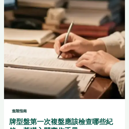
進階指南
牌型盤第一次複盤應該檢查哪些紀