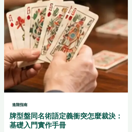
進階指南
牌型盤同名術語定義衝突怎麼裁決：
基礎入門實作手冊