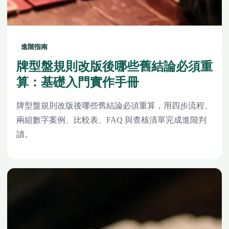
進階指南
牌型盤規則改版後哪些舊結論必須重
算：基礎入門實作手冊
牌型盤規則改版後哪些舊結論必須重算，用四步流程、
兩組數字案例、比較表、FAQ 與查核清單完成進階判
讀。