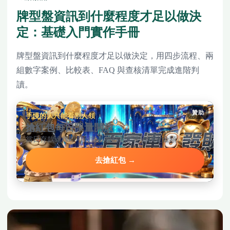
牌型盤資訊到什麼程度才足以做決
定：基礎入門實作手冊
牌型盤資訊到什麼程度才足以做決定，用四步流程、兩
組數字案例、比較表、FAQ 與查核清單完成進階判
讀。
贊助
手慢的人只能看別人領
搶紅包每日限量開放
當日存款達標即可到首頁搶紅包，手速決定金額。
去搶紅包 →