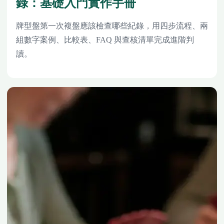
錄：基礎入門實作手冊
牌型盤第一次複盤應該檢查哪些紀錄，用四步流程、兩
組數字案例、比較表、FAQ 與查核清單完成進階判
讀。