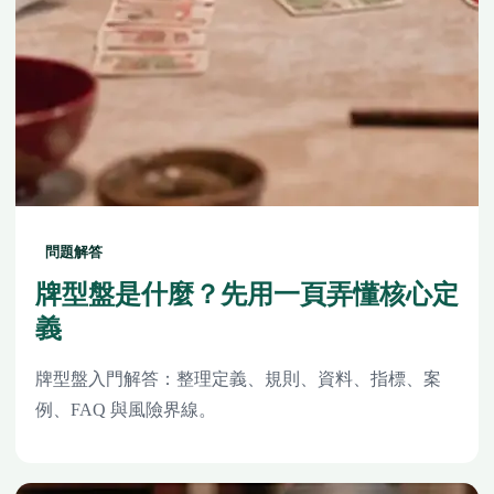
問題解答
牌型盤是什麼？先用一頁弄懂核心定
義
牌型盤入門解答：整理定義、規則、資料、指標、案
例、FAQ 與風險界線。