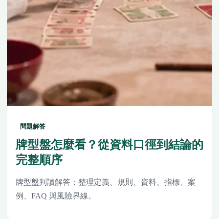
問題解答
牌型盤怎麼看？從資料口徑到結論的
完整順序
牌型盤判讀解答：整理定義、規則、資料、指標、案
例、FAQ 與風險界線。