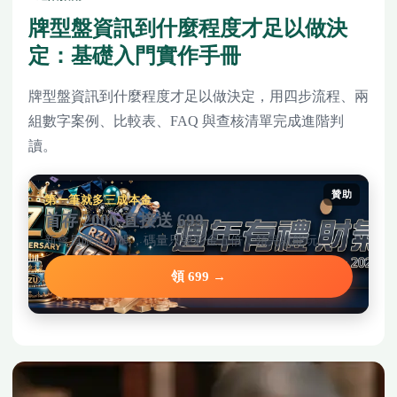
牌型盤資訊到什麼程度才足以做決
定：基礎入門實作手冊
牌型盤資訊到什麼程度才足以做決定，用四步流程、兩
組數字案例、比較表、FAQ 與查核清單完成進階判
讀。
贊助
第一筆就多三成本金
首存 2000 直接送 699
新會員限定加碼，碼量只要彩金五倍，領完就能玩。
領 699 →