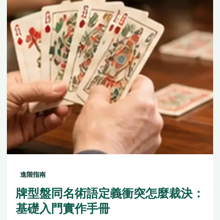
進階指南
牌型盤同名術語定義衝突怎麼裁決：
基礎入門實作手冊