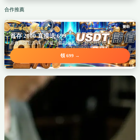
合作推薦
贊助
第一筆就多三成本金
首存 2000 直接送 699
新會員限定加碼，碼量只要彩金五倍，領完就能玩。
領 699 →