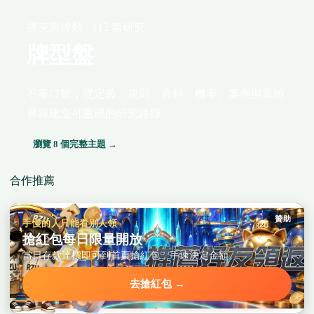
撲克與牌類 · 112 篇研究
牌型盤
不靠口號，從定義、規則、資料、機率、案例與風險
界線建立可重現的研究路線。
瀏覽 8 個完整主題 →
合作推薦
贊助
手慢的人只能看別人領
搶紅包每日限量開放
當日存款達標即可到首頁搶紅包，手速決定金額。
去搶紅包 →