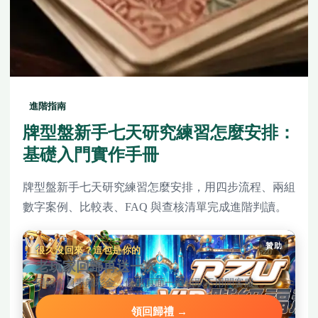
進階指南
牌型盤新手七天研究練習怎麼安排：
基礎入門實作手冊
牌型盤新手七天研究練習怎麼安排，用四步流程、兩組
數字案例、比較表、FAQ 與查核清單完成進階判讀。
贊助
很久沒回來？這包是你的
老玩家回歸再送一次
回鍋會員專屬彩金，優惠頁面一鍵領取不用問客服。
領回歸禮 →