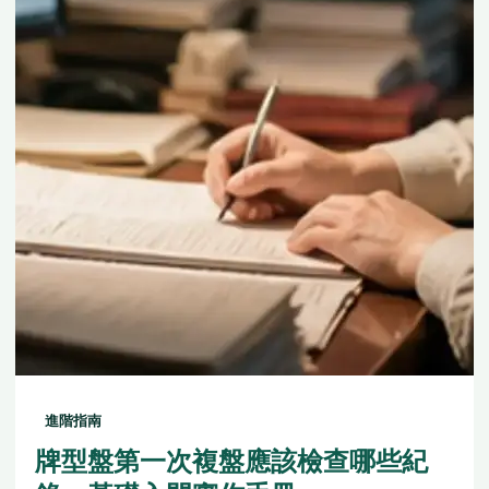
進階指南
牌型盤第一次複盤應該檢查哪些紀