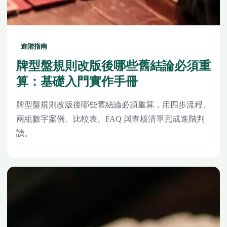
進階指南
牌型盤規則改版後哪些舊結論必須重
算：基礎入門實作手冊
牌型盤規則改版後哪些舊結論必須重算，用四步流程、
兩組數字案例、比較表、FAQ 與查核清單完成進階判
讀。