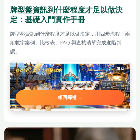
牌型盤資訊到什麼程度才足以做決
定：基礎入門實作手冊
牌型盤資訊到什麼程度才足以做決定，用四步流程、兩
組數字案例、比較表、FAQ 與查核清單完成進階判
讀。
贊助
很久沒回來？這包是你的
老玩家回歸再送一次
回鍋會員專屬彩金，優惠頁面一鍵領取不用問客服。
領回歸禮 →