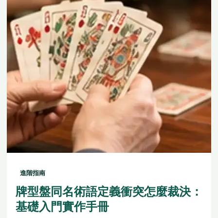
進階指南
牌型盤同名術語定義衝突怎麼裁決：
基礎入門實作手冊