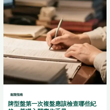
進階指南
牌型盤第一次複盤應該檢查哪些紀