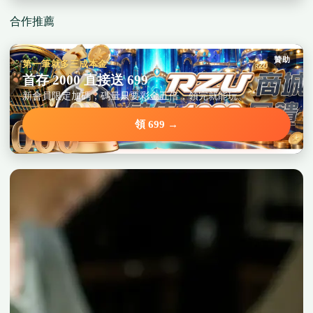
合作推薦
贊助
第一筆就多三成本金
首存 2000 直接送 699
新會員限定加碼，碼量只要彩金五倍，領完就能玩。
領 699 →