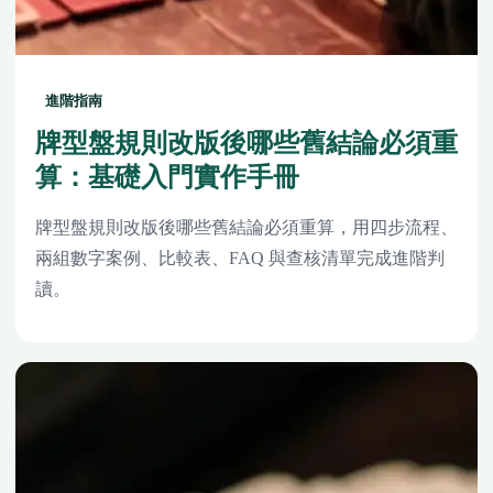
進階指南
牌型盤規則改版後哪些舊結論必須重
算：基礎入門實作手冊
牌型盤規則改版後哪些舊結論必須重算，用四步流程、
兩組數字案例、比較表、FAQ 與查核清單完成進階判
讀。