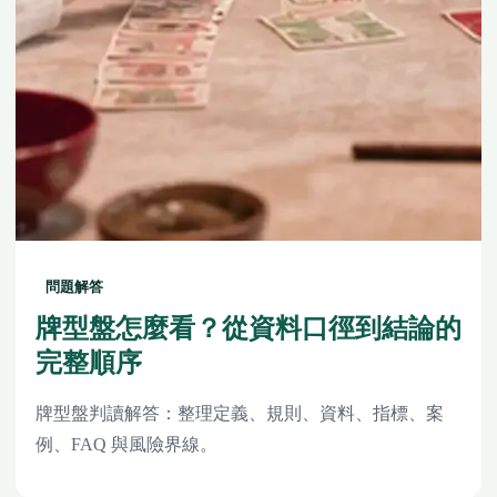
問題解答
牌型盤怎麼看？從資料口徑到結論的
完整順序
牌型盤判讀解答：整理定義、規則、資料、指標、案
例、FAQ 與風險界線。