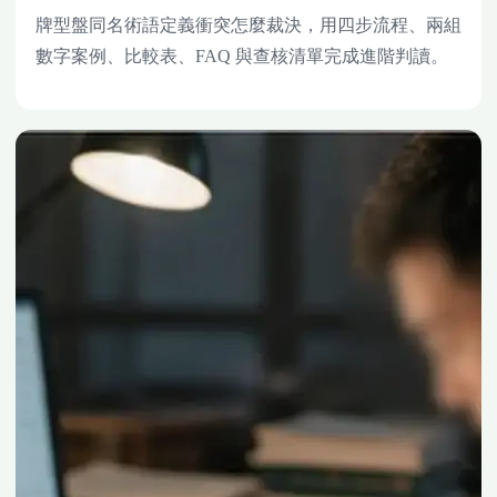
牌型盤同名術語定義衝突怎麼裁決，用四步流程、兩組
數字案例、比較表、FAQ 與查核清單完成進階判讀。