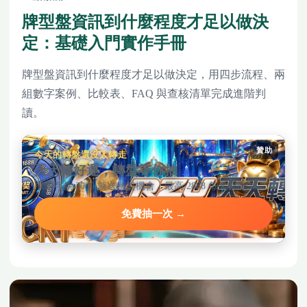
牌型盤資訊到什麼程度才足以做決
定：基礎入門實作手冊
牌型盤資訊到什麼程度才足以做決定，用四步流程、兩
組數字案例、比較表、FAQ 與查核清單完成進階判
讀。
贊助
今天的轉盤還沒人轉走
天天轉好運，轉盤等你抽
單筆存款 3000 就送轉盤機會，最高 2888 每天都能中。
免費抽一次 →