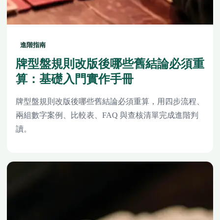
進階指南
牌型盤規則改版後哪些舊結論必須重
算：基礎入門實作手冊
牌型盤規則改版後哪些舊結論必須重算，用四步流程、
兩組數字案例、比較表、FAQ 與查核清單完成進階判
讀。