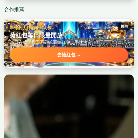
合作推薦
贊助
手慢的人只能看別人領
搶紅包每日限量開放
當日存款達標即可到首頁搶紅包，手速決定金額。
去搶紅包 →