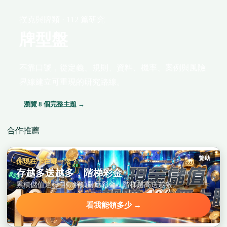
撲克與牌類 · 112 篇研究
牌型盤
不靠口號，從定義、規則、資料、機率、案例與風險
界線建立可重現的研究路線。
瀏覽 8 個完整主題 →
合作推薦
贊助
你現在卡在哪一階？
存越多送越多，階梯彩金
累積儲值達標自動解鎖對應彩金，階梯越高送越狠。
看我能領多少 →