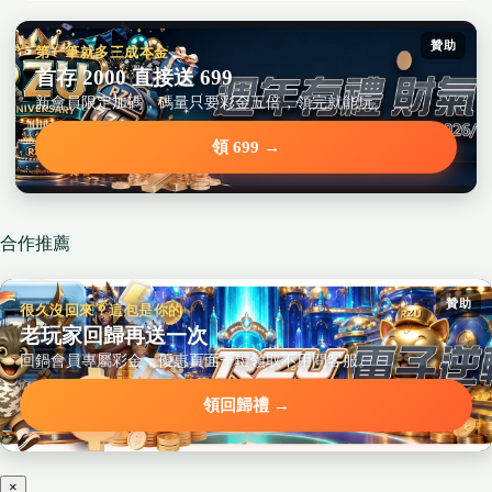
贊助
第一筆就多三成本金
首存 2000 直接送 699
新會員限定加碼，碼量只要彩金五倍，領完就能玩。
領 699 →
合作推薦
贊助
很久沒回來？這包是你的
老玩家回歸再送一次
回鍋會員專屬彩金，優惠頁面一鍵領取不用問客服。
領回歸禮 →
×