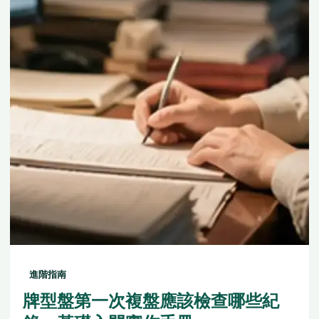
進階指南
牌型盤第一次複盤應該檢查哪些紀