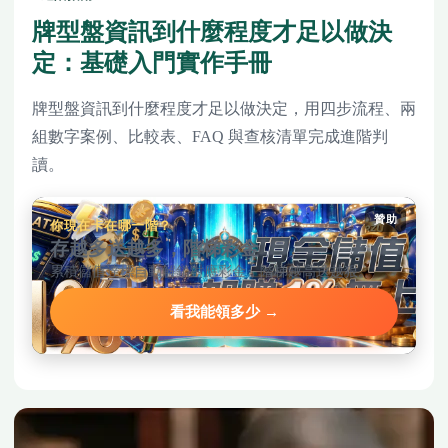
牌型盤資訊到什麼程度才足以做決
定：基礎入門實作手冊
牌型盤資訊到什麼程度才足以做決定，用四步流程、兩
組數字案例、比較表、FAQ 與查核清單完成進階判
讀。
贊助
你現在卡在哪一階？
存越多送越多，階梯彩金
累積儲值達標自動解鎖對應彩金，階梯越高送越狠。
看我能領多少 →