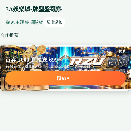
3A娛樂城-牌型盤觀察
探索
主題
專欄
關於
切換深色
合作推薦
贊助
第一筆就多三成本金
首存 2000 直接送 699
新會員限定加碼，碼量只要彩金五倍，領完就能玩。
領 699 →