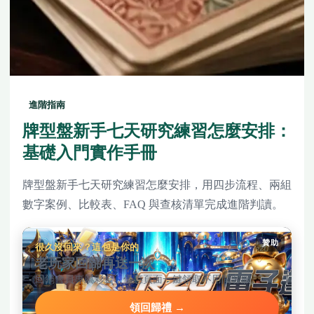
進階指南
牌型盤新手七天研究練習怎麼安排：
基礎入門實作手冊
牌型盤新手七天研究練習怎麼安排，用四步流程、兩組
數字案例、比較表、FAQ 與查核清單完成進階判讀。
贊助
很久沒回來？這包是你的
老玩家回歸再送一次
回鍋會員專屬彩金，優惠頁面一鍵領取不用問客服。
領回歸禮 →