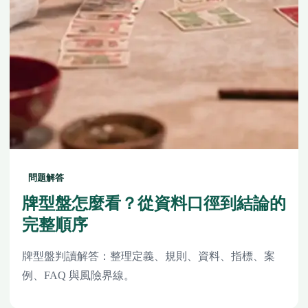
問題解答
牌型盤怎麼看？從資料口徑到結論的
完整順序
牌型盤判讀解答：整理定義、規則、資料、指標、案
例、FAQ 與風險界線。