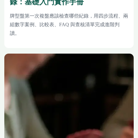
錄：基礎入門實作手冊
牌型盤第一次複盤應該檢查哪些紀錄，用四步流程、兩
組數字案例、比較表、FAQ 與查核清單完成進階判
讀。