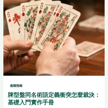
進階指南
牌型盤同名術語定義衝突怎麼裁決：
基礎入門實作手冊