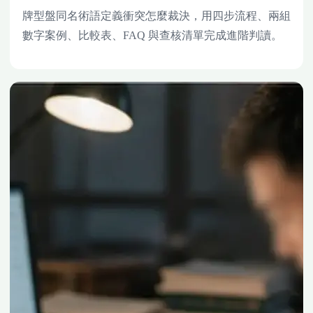
牌型盤同名術語定義衝突怎麼裁決，用四步流程、兩組
數字案例、比較表、FAQ 與查核清單完成進階判讀。