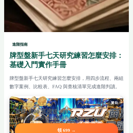
進階指南
牌型盤新手七天研究練習怎麼安排：
基礎入門實作手冊
牌型盤新手七天研究練習怎麼安排，用四步流程、兩組
數字案例、比較表、FAQ 與查核清單完成進階判讀。
贊助
第一筆就多三成本金
首存 2000 直接送 699
新會員限定加碼，碼量只要彩金五倍，領完就能玩。
領 699 →