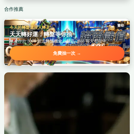
合作推薦
贊助
今天的轉盤還沒人轉走
天天轉好運，轉盤等你抽
單筆存款 3000 就送轉盤機會，最高 2888 每天都能中。
免費抽一次 →