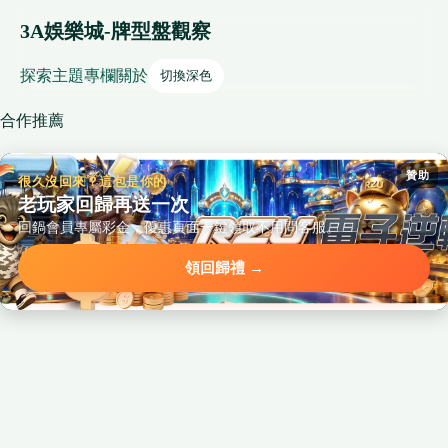
3A娛樂城-牌型盤觀察
探索
主題
專欄
關於
切換深色
合作推薦
贊助
很久沒回來？這包是你的
老玩家回歸再送一次
回鍋會員專屬彩金，優惠頁面一鍵領取不用問客服。
領回歸禮 →