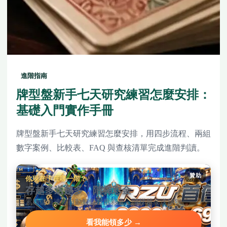
進階指南
牌型盤新手七天研究練習怎麼安排：
基礎入門實作手冊
牌型盤新手七天研究練習怎麼安排，用四步流程、兩組
數字案例、比較表、FAQ 與查核清單完成進階判讀。
贊助
你現在卡在哪一階？
存越多送越多，階梯彩金
累積儲值達標自動解鎖對應彩金，階梯越高送越狠。
看我能領多少 →