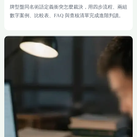
牌型盤同名術語定義衝突怎麼裁決，用四步流程、兩組
數字案例、比較表、FAQ 與查核清單完成進階判讀。