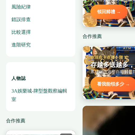
風險紀律
領回歸禮 →
錯誤排查
比較選擇
合作推薦
進階研究
你現在卡在哪一階？
存越多送越多，
累積儲值達標自動解鎖
人物誌
看我能領多少 →
3A娛樂城-牌型盤觀察編輯
室
合作推薦