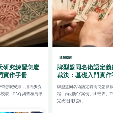
進階指南
天研究練習怎麼
牌型盤同名術語定義
門實作手冊
裁決：基礎入門實作
練習怎麼安排，用四步流
牌型盤同名術語定義衝突怎麼
較表、FAQ 與查核清單
程、兩組數字案例、比較表、FA
完成進階判讀。