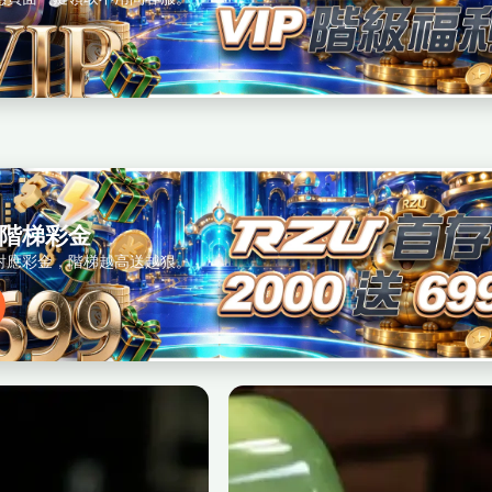
階梯彩金
對應彩金，階梯越高送越狠。