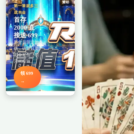
贊助
第一筆就多三
成本金
首存
2000 直
接送 699
新會員限定加
碼，碼量只要
彩金五倍，領
完就能玩。
領 699
→