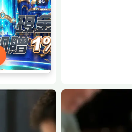
贊助
，
鎖
送