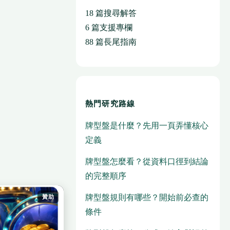
18 篇搜尋解答
6 篇支援專欄
88 篇長尾指南
熱門研究路線
牌型盤是什麼？先用一頁弄懂核心
定義
牌型盤怎麼看？從資料口徑到結論
的完整順序
牌型盤規則有哪些？開始前必查的
贊助
條件