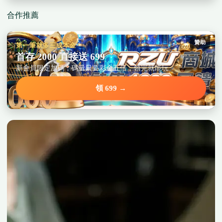
合作推薦
贊助
第一筆就多三成本金
首存 2000 直接送 699
新會員限定加碼，碼量只要彩金五倍，領完就能玩。
領 699 →