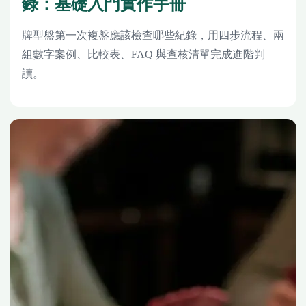
錄：基礎入門實作手冊
牌型盤第一次複盤應該檢查哪些紀錄，用四步流程、兩
組數字案例、比較表、FAQ 與查核清單完成進階判
讀。