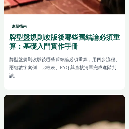
進階指南
牌型盤規則改版後哪些舊結論必須重
算：基礎入門實作手冊
牌型盤規則改版後哪些舊結論必須重算，用四步流程、
兩組數字案例、比較表、FAQ 與查核清單完成進階判
讀。