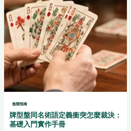
進階指南
牌型盤同名術語定義衝突怎麼裁決：
基礎入門實作手冊