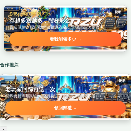
贊助
你現在卡在哪一階？
存越多送越多，階梯彩金
累積儲值達標自動解鎖對應彩金，階梯越高送越狠。
看我能領多少 →
合作推薦
贊助
很久沒回來？這包是你的
老玩家回歸再送一次
回鍋會員專屬彩金，優惠頁面一鍵領取不用問客服。
領回歸禮 →
×