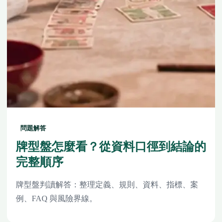
問題解答
牌型盤怎麼看？從資料口徑到結論的
完整順序
牌型盤判讀解答：整理定義、規則、資料、指標、案
例、FAQ 與風險界線。