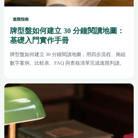
進階指南
牌型盤如何建立 30 分鐘閱讀地圖：
基礎入門實作手冊
牌型盤如何建立 30 分鐘閱讀地圖，用四步流程、兩組
數字案例、比較表、FAQ 與查核清單完成進階判讀。