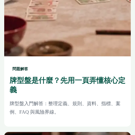
問題解答
牌型盤是什麼？先用一頁弄懂核心定
義
牌型盤入門解答：整理定義、規則、資料、指標、案
例、FAQ 與風險界線。