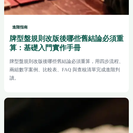
進階指南
牌型盤規則改版後哪些舊結論必須重
算：基礎入門實作手冊
牌型盤規則改版後哪些舊結論必須重算，用四步流程、
兩組數字案例、比較表、FAQ 與查核清單完成進階判
讀。