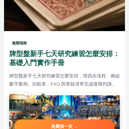
進階指南
牌型盤新手七天研究練習怎麼安排：
基礎入門實作手冊
牌型盤新手七天研究練習怎麼安排，用四步流程、兩組
數字案例、比較表、FAQ 與查核清單完成進階判讀。
贊助
今天的轉盤還沒人轉走
天天轉好運，轉盤等你抽
單筆存款 3000 就送轉盤機會，最高 2888 每天都能中。
免費抽一次 →