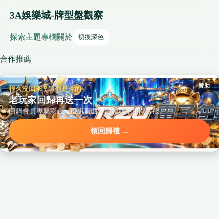
3A娛樂城-牌型盤觀察
探索
主題
專欄
關於
切換深色
合作推薦
贊助
很久沒回來？這包是你的
老玩家回歸再送一次
回鍋會員專屬彩金，優惠頁面一鍵領取不用問客服。
領回歸禮 →