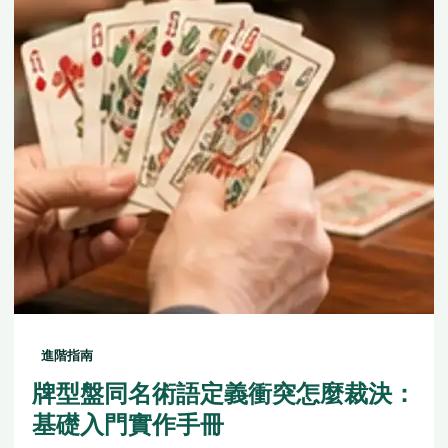
進階指南
牌型盤同名術語定義衝突怎麼裁決：
基礎入門實作手冊