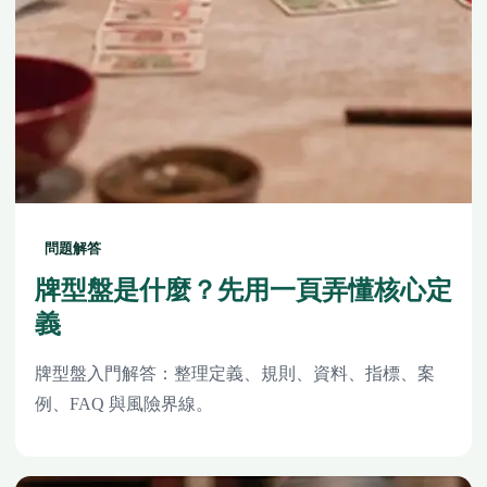
問題解答
牌型盤是什麼？先用一頁弄懂核心定
義
牌型盤入門解答：整理定義、規則、資料、指標、案
例、FAQ 與風險界線。