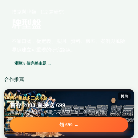
撲克與牌類 · 112 篇研究
牌型盤
不靠口號，從定義、規則、資料、機率、案例與風險
界線建立可重現的研究路線。
瀏覽 8 個完整主題 →
合作推薦
贊助
第一筆就多三成本金
首存 2000 直接送 699
新會員限定加碼，碼量只要彩金五倍，領完就能玩。
領 699 →