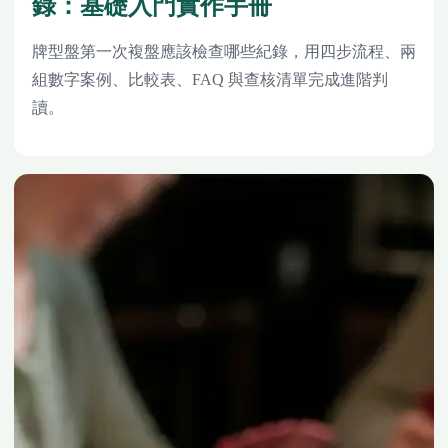
錄：基礎入門實作手冊
牌型盤第一次複盤應該檢查哪些紀錄，用四步流程、兩
組數字案例、比較表、FAQ 與查核清單完成進階判
讀。