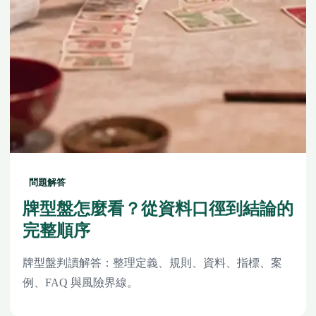
問題解答
牌型盤怎麼看？從資料口徑到結論的
完整順序
牌型盤判讀解答：整理定義、規則、資料、指標、案
例、FAQ 與風險界線。