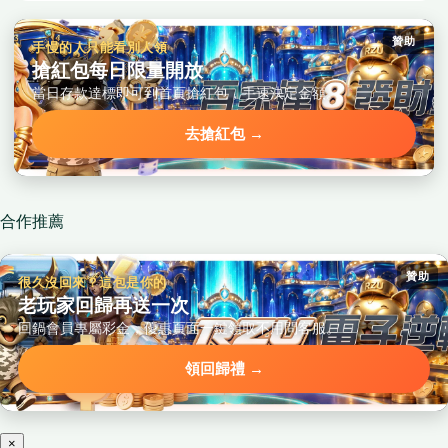
贊助
手慢的人只能看別人領
搶紅包每日限量開放
當日存款達標即可到首頁搶紅包，手速決定金額。
去搶紅包 →
合作推薦
贊助
很久沒回來？這包是你的
老玩家回歸再送一次
回鍋會員專屬彩金，優惠頁面一鍵領取不用問客服。
領回歸禮 →
×