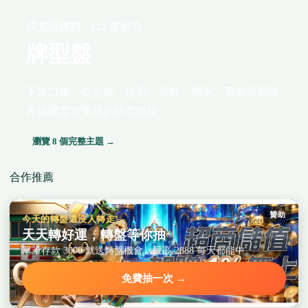
撲克與牌類 · 112 篇研究
牌型盤
不靠口號，從定義、規則、資料、機率、案例與風險
界線建立可重現的研究路線。
瀏覽 8 個完整主題 →
合作推薦
贊助
今天的轉盤還沒人轉走
天天轉好運，轉盤等你抽
單筆存款 3000 就送轉盤機會，最高 2888 每天都能中。
免費抽一次 →