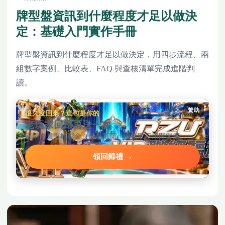
牌型盤資訊到什麼程度才足以做決
定：基礎入門實作手冊
牌型盤資訊到什麼程度才足以做決定，用四步流程、兩
組數字案例、比較表、FAQ 與查核清單完成進階判
讀。
贊助
很久沒回來？這包是你的
老玩家回歸再送一次
回鍋會員專屬彩金，優惠頁面一鍵領取不用問客服。
領回歸禮 →