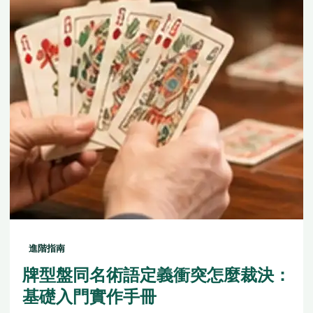
進階指南
牌型盤同名術語定義衝突怎麼裁決：
基礎入門實作手冊