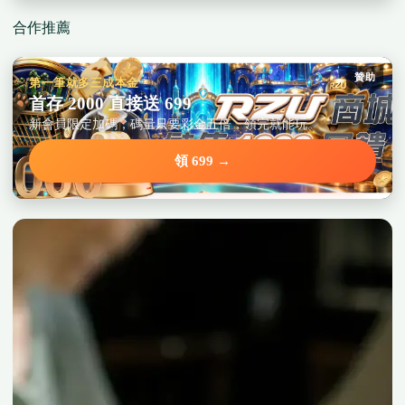
合作推薦
贊助
第一筆就多三成本金
首存 2000 直接送 699
新會員限定加碼，碼量只要彩金五倍，領完就能玩。
領 699 →