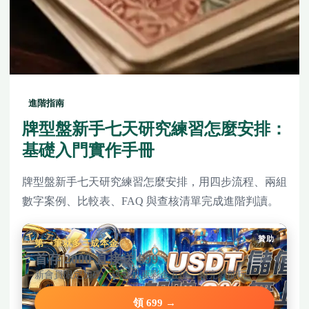
進階指南
牌型盤新手七天研究練習怎麼安排：
基礎入門實作手冊
牌型盤新手七天研究練習怎麼安排，用四步流程、兩組
數字案例、比較表、FAQ 與查核清單完成進階判讀。
贊助
第一筆就多三成本金
首存 2000 直接送 699
新會員限定加碼，碼量只要彩金五倍，領完就能玩。
領 699 →