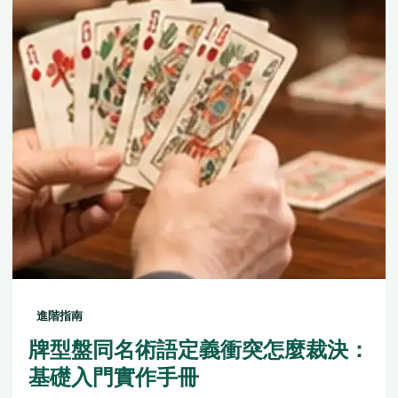
進階指南
牌型盤同名術語定義衝突怎麼裁決：
基礎入門實作手冊