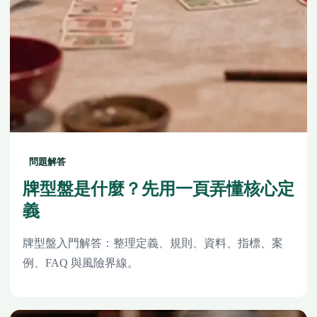
問題解答
牌型盤是什麼？先用一頁弄懂核心定
義
牌型盤入門解答：整理定義、規則、資料、指標、案
例、FAQ 與風險界線。