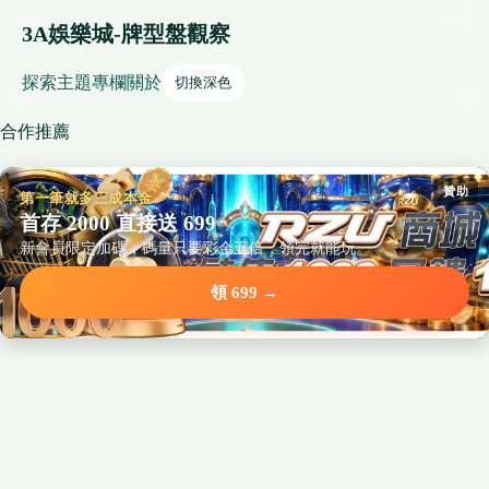
3A娛樂城-牌型盤觀察
探索
主題
專欄
關於
切換深色
合作推薦
贊助
第一筆就多三成本金
首存 2000 直接送 699
新會員限定加碼，碼量只要彩金五倍，領完就能玩。
領 699 →