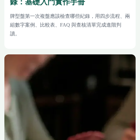
錄：基礎入門實作手冊
牌型盤第一次複盤應該檢查哪些紀錄，用四步流程、兩
組數字案例、比較表、FAQ 與查核清單完成進階判
讀。