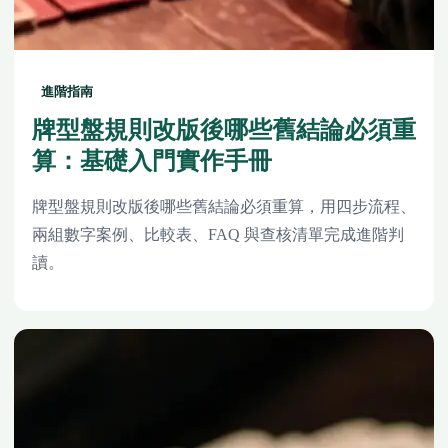
進階指南
牌型盤規則改版後哪些舊結論必須重
算：基礎入門實作手冊
牌型盤規則改版後哪些舊結論必須重算，用四步流程、
兩組數字案例、比較表、FAQ 與查核清單完成進階判
讀。