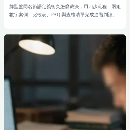
牌型盤同名術語定義衝突怎麼裁決，用四步流程、兩組
數字案例、比較表、FAQ 與查核清單完成進階判讀。