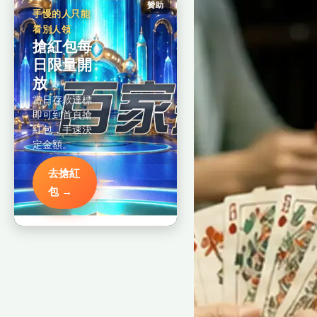
贊助
手慢的人只能
看別人領
搶紅包每
日限量開
放
當日存款達標
即可到首頁搶
紅包，手速決
定金額。
去搶紅
包 →