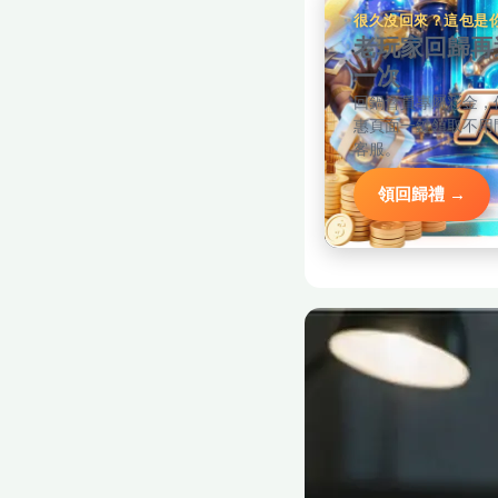
很久沒回來？這包是
老玩家回歸再
一次
回鍋會員專屬彩金，
惠頁面一鍵領取不用
客服。
領回歸禮 →