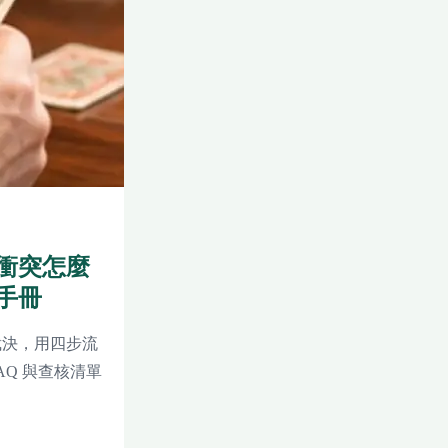
衝突怎麼
手冊
裁決，用四步流
Q 與查核清單