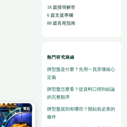
18 篇搜尋解答
6 篇支援專欄
88 篇長尾指南
熱門研究路線
牌型盤是什麼？先用一頁弄懂核心
定義
牌型盤怎麼看？從資料口徑到結論
的完整順序
牌型盤規則有哪些？開始前必查的
贊助
條件