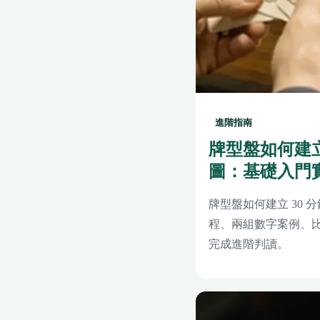
進階指南
牌型盤如何建立
圖：基礎入門
牌型盤如何建立 30 
程、兩組數字案例、比
完成進階判讀。