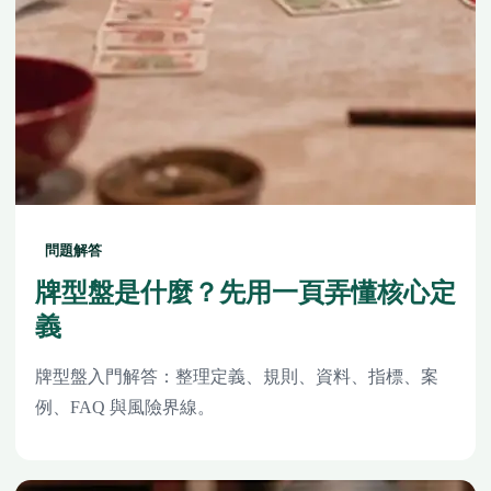
問題解答
牌型盤是什麼？先用一頁弄懂核心定
義
牌型盤入門解答：整理定義、規則、資料、指標、案
例、FAQ 與風險界線。