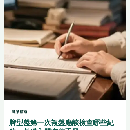
進階指南
牌型盤第一次複盤應該檢查哪些紀