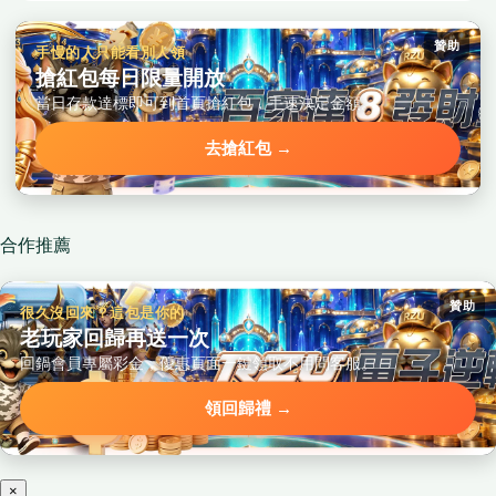
贊助
手慢的人只能看別人領
搶紅包每日限量開放
當日存款達標即可到首頁搶紅包，手速決定金額。
去搶紅包 →
合作推薦
贊助
很久沒回來？這包是你的
老玩家回歸再送一次
回鍋會員專屬彩金，優惠頁面一鍵領取不用問客服。
領回歸禮 →
×