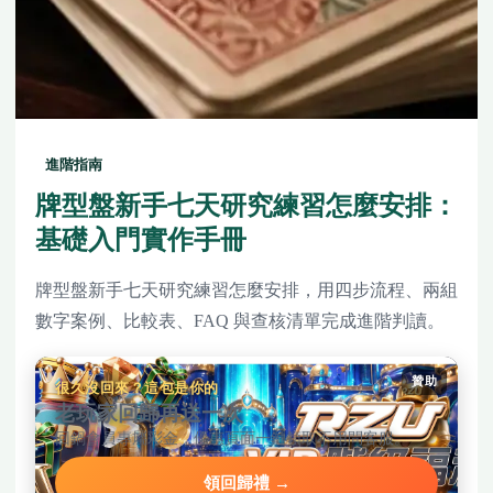
進階指南
牌型盤新手七天研究練習怎麼安排：
基礎入門實作手冊
牌型盤新手七天研究練習怎麼安排，用四步流程、兩組
數字案例、比較表、FAQ 與查核清單完成進階判讀。
贊助
很久沒回來？這包是你的
老玩家回歸再送一次
回鍋會員專屬彩金，優惠頁面一鍵領取不用問客服。
領回歸禮 →