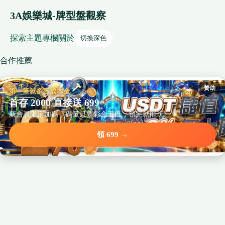
3A娛樂城-牌型盤觀察
探索
主題
專欄
關於
切換深色
合作推薦
贊助
第一筆就多三成本金
首存 2000 直接送 699
新會員限定加碼，碼量只要彩金五倍，領完就能玩。
領 699 →