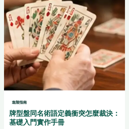
進階指南
牌型盤同名術語定義衝突怎麼裁決：
基礎入門實作手冊