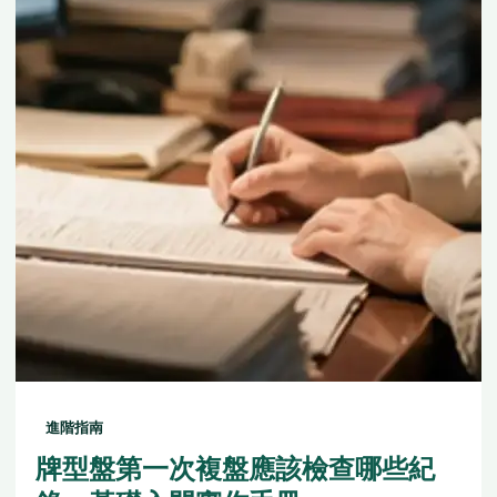
進階指南
牌型盤第一次複盤應該檢查哪些紀