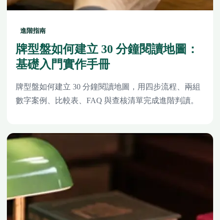
進階指南
牌型盤如何建立 30 分鐘閱讀地圖：
基礎入門實作手冊
牌型盤如何建立 30 分鐘閱讀地圖，用四步流程、兩組
數字案例、比較表、FAQ 與查核清單完成進階判讀。