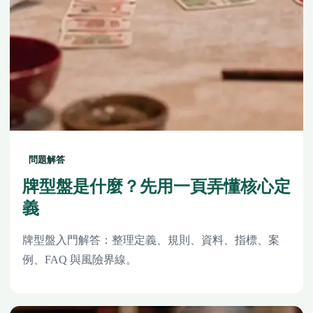
問題解答
牌型盤是什麼？先用一頁弄懂核心定
義
牌型盤入門解答：整理定義、規則、資料、指標、案
例、FAQ 與風險界線。