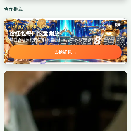
合作推薦
贊助
手慢的人只能看別人領
搶紅包每日限量開放
當日存款達標即可到首頁搶紅包，手速決定金額。
去搶紅包 →