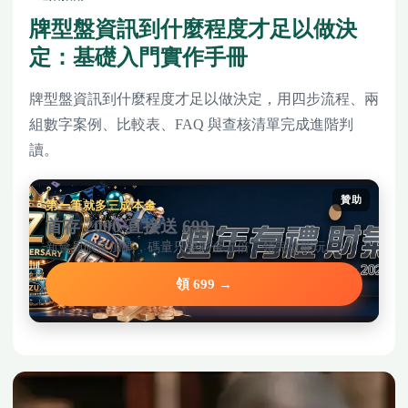
牌型盤資訊到什麼程度才足以做決
定：基礎入門實作手冊
牌型盤資訊到什麼程度才足以做決定，用四步流程、兩
組數字案例、比較表、FAQ 與查核清單完成進階判
讀。
贊助
第一筆就多三成本金
首存 2000 直接送 699
新會員限定加碼，碼量只要彩金五倍，領完就能玩。
領 699 →