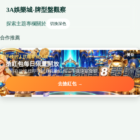
3A娛樂城-牌型盤觀察
探索
主題
專欄
關於
切換深色
合作推薦
贊助
手慢的人只能看別人領
搶紅包每日限量開放
當日存款達標即可到首頁搶紅包，手速決定金額。
去搶紅包 →