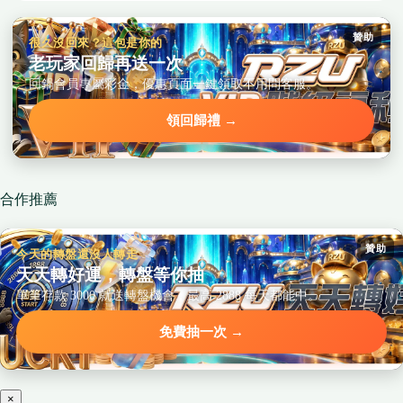
贊助
很久沒回來？這包是你的
老玩家回歸再送一次
回鍋會員專屬彩金，優惠頁面一鍵領取不用問客服。
領回歸禮 →
合作推薦
贊助
今天的轉盤還沒人轉走
天天轉好運，轉盤等你抽
單筆存款 3000 就送轉盤機會，最高 2888 每天都能中。
免費抽一次 →
×