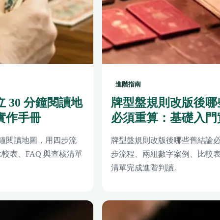
進階指南
 30 分鐘閱讀地
牌型盤規則改版後哪
實作手冊
必須重算：基礎入門
分鐘閱讀地圖，用四步流
牌型盤規則改版後哪些舊結論
較表、FAQ 與查核清單
步流程、兩組數字案例、比較表、
清單完成進階判讀。