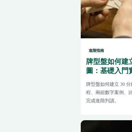
進階指南
牌型盤如何建立
圖：基礎入門
牌型盤如何建立 30 
程、兩組數字案例、比
完成進階判讀。