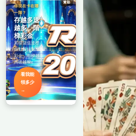
贊助
你現在卡在哪
一階？
存越多送
越多，階
梯彩金
累積儲值達標
自動解鎖對應
彩金，階梯越
高送越狠。
看我能
領多少
→