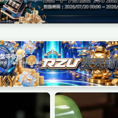
盤等你抽
盤機會，最高 2888 每天都能中。