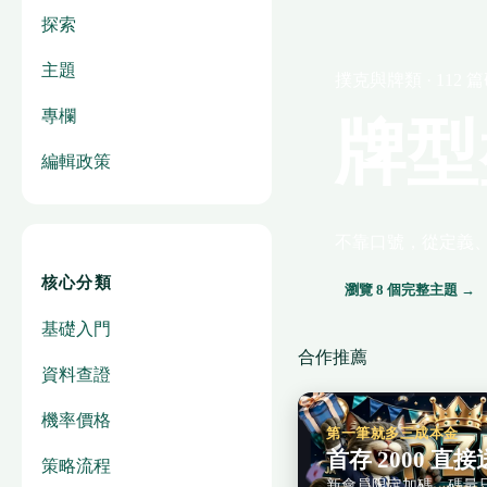
探索
主題
撲克與牌類 · 112 
專欄
牌型
編輯政策
不靠口號，從定義
核心分類
瀏覽 8 個完整主題 →
基礎入門
合作推薦
資料查證
機率價格
第一筆就多三成本金
首存 2000 直接送
策略流程
新會員限定加碼，碼量