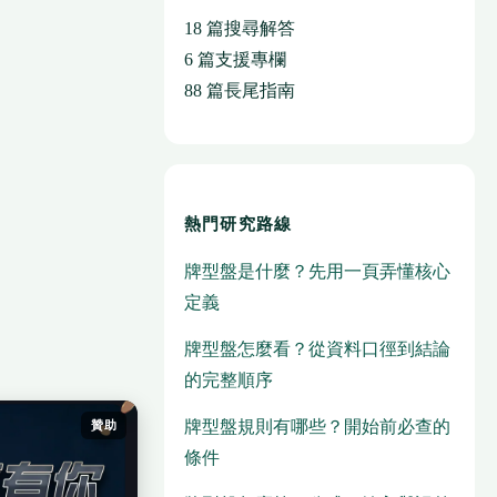
18 篇搜尋解答
6 篇支援專欄
88 篇長尾指南
熱門研究路線
牌型盤是什麼？先用一頁弄懂核心
定義
牌型盤怎麼看？從資料口徑到結論
的完整順序
牌型盤規則有哪些？開始前必查的
贊助
條件